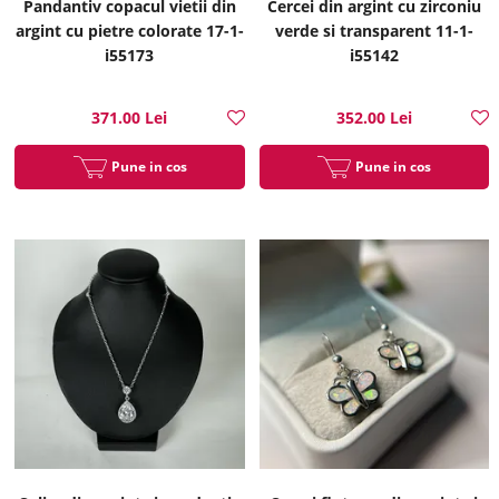
Pandantiv copacul vietii din
Cercei din argint cu zirconiu
argint cu pietre colorate 17-1-
verde si transparent 11-1-
i55173
i55142
371.00 Lei
352.00 Lei
Pune in cos
Pune in cos