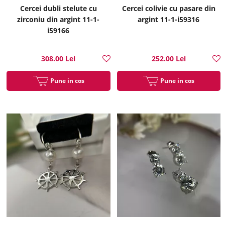
Cercei dubli stelute cu
Cercei colivie cu pasare din
zirconiu din argint 11-1-
argint 11-1-i59316
i59166
308.00 Lei
252.00 Lei
Pune in cos
Pune in cos