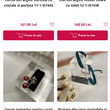
cristale si perluta 11-1-i57442
cu sidef 12-1-i57438
161.00 Lei
168.00 Lei
Pune in cos
Pune in cos
Cercei gargarita pentru copii
Bratara din snur ajustabila si