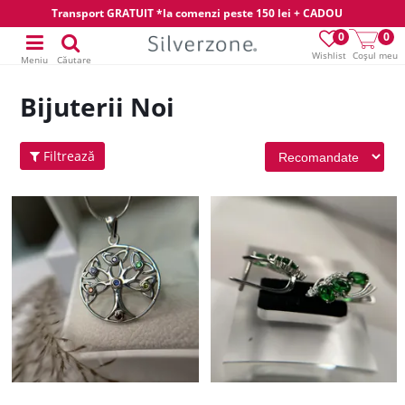
Transport GRATUIT *la comenzi peste 150 lei + CADOU
0
0
Wishlist
Coșul meu
Meniu
Căutare
Bijuterii Noi
Filtrează