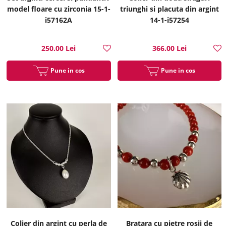
model floare cu zirconia 15-1-
triunghi si placuta din argint
i57162A
14-1-i57254
250.00 Lei
366.00 Lei
Pune in cos
Pune in cos
Colier din argint cu perla de
Bratara cu pietre rosii de