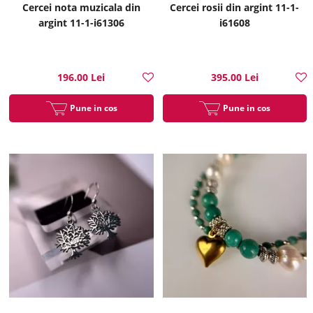
Cercei nota muzicala din
Cercei rosii din argint 11-1-
argint 11-1-i61306
i61608
196.00 Lei
395.00 Lei
Pune in cos
Pune in cos