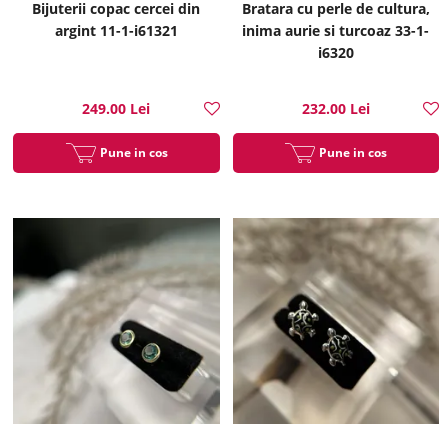
Bijuterii copac cercei din
Bratara cu perle de cultura,
argint 11-1-i61321
inima aurie si turcoaz 33-1-
i6320
249.00 Lei
232.00 Lei
Pune in cos
Pune in cos