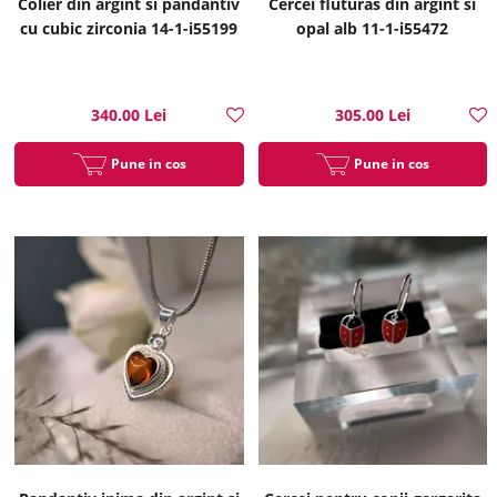
Colier din argint si pandantiv
Cercei fluturas din argint si
cu cubic zirconia 14-1-i55199
opal alb 11-1-i55472
340.00 Lei
305.00 Lei
Pune in cos
Pune in cos