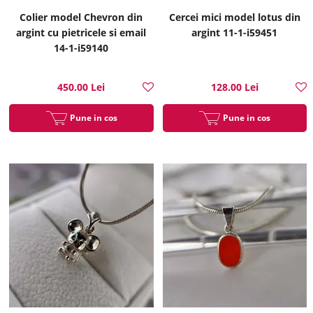
Colier model Chevron din
Cercei mici model lotus din
argint cu pietricele si email
argint 11-1-i59451
14-1-i59140
450.00 Lei
128.00 Lei
Pune in cos
Pune in cos