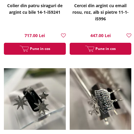
Colier din patru siraguri de
Cercei din argint cu email
argint cu bile 14-1-i59241
rosu, roz, alb si pietre 11-1-
i5996
717.00 Lei
447.00 Lei
Pune in cos
Pune in cos