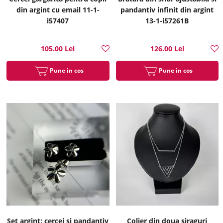
din argint cu email 11-1-
pandantiv infinit din argint
i57407
13-1-i57261B
105.00 Lei
126.00 Lei
Pune in cos
Pune in cos
Set argint: cercei si pandantiv
Colier din doua siraguri