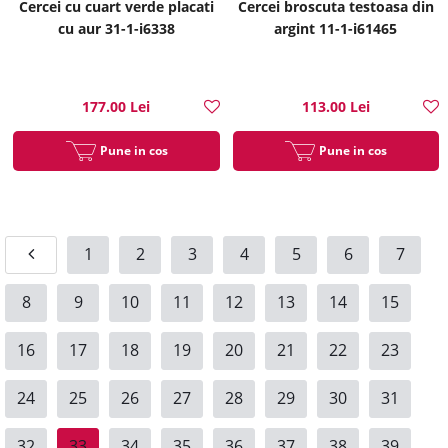
Cercei cu cuart verde placati
Cercei broscuta testoasa din
cu aur 31-1-i6338
argint 11-1-i61465
177.00 Lei
113.00 Lei
Pune in cos
Pune in cos
1
2
3
4
5
6
7
8
9
10
11
12
13
14
15
16
17
18
19
20
21
22
23
24
25
26
27
28
29
30
31
32
33
34
35
36
37
38
39