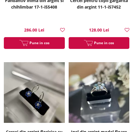
Pandantiv inima din argint si
Cercei pentru copii gargarita
chihlimbar 17-1-i55408
din argint 11-1-i57452
286.00 Lei
128.00 Lei
Pune in cos
Pune in cos
Cercei din argint floricica cu
Inel din argint model floare