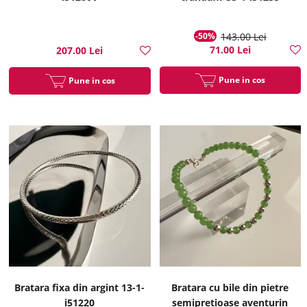
-50%
143.00 Lei
71.00 Lei
207.00 Lei
Pune in cos
Pune in cos
Bratara fixa din argint 13-1-
Bratara cu bile din pietre
i51220
semipretioase aventurin