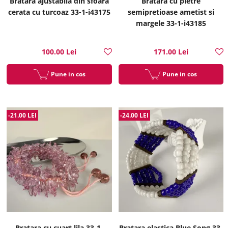
Bratara ajustabila din sfoara
Bratara cu pietre
cerata cu turcoaz 33-1-i43175
semipretioase ametist si
margele 33-1-i43185
100.00 Lei
171.00 Lei
Pune in cos
Pune in cos
-21.00 LEI
-24.00 LEI
Bratara cu cuart lila 33-1-
Bratara elastica Blue Song 33-