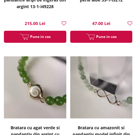
argint 13-1-i49228
215.00 Lei
47.00 Lei
Pune in cos
Pune in cos
Bratara cu agat verde si
Bratara cu amazonit si
pandantiv din argint cu
pandantiv model infinit din