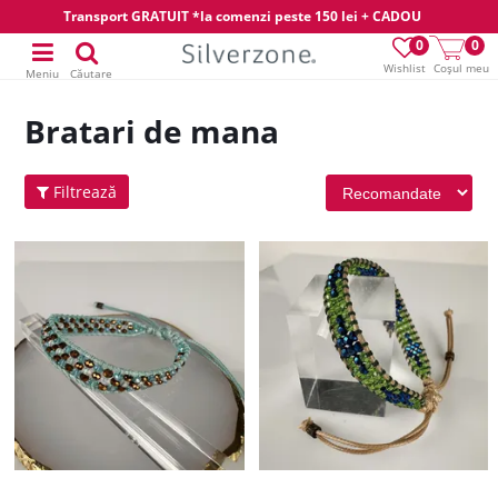
Transport GRATUIT *la comenzi peste 150 lei + CADOU
0
0
Wishlist
Coșul meu
Meniu
Căutare
Bratari de mana
Filtrează