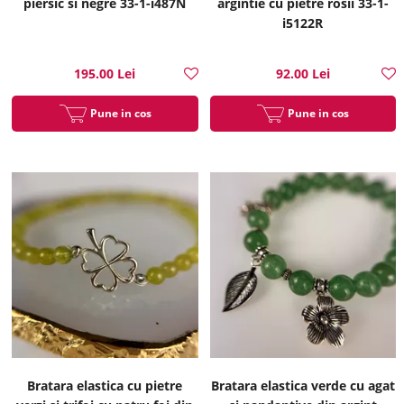
piersic si negre 33-1-i487N
argintie cu pietre rosii 33-1-
i5122R
195.00 Lei
92.00 Lei
Pune in cos
Pune in cos
Bratara elastica cu pietre
Bratara elastica verde cu agat