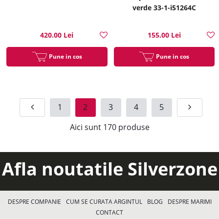
verde 33-1-i51264C
420.00 Lei
155.00 Lei
Pune in cos
Pune in cos
1
2
3
4
5
Aici sunt
170
produse
Afla noutatile Silverzone
DESPRE COMPANIE
CUM SE CURATA ARGINTUL
BLOG
DESPRE MARIMI
CONTACT