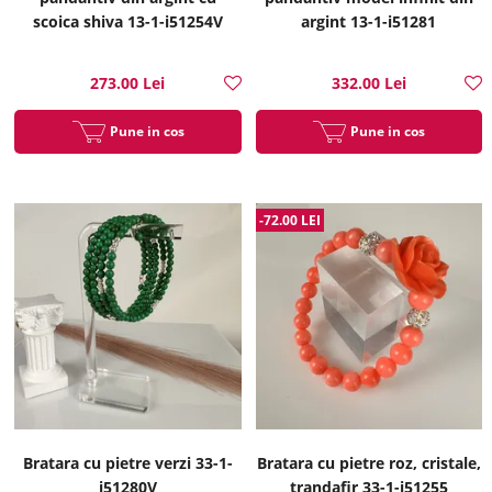
scoica shiva 13-1-i51254V
argint 13-1-i51281
273.00 Lei
332.00 Lei
Pune in cos
Pune in cos
-72.00 LEI
Bratara cu pietre verzi 33-1-
Bratara cu pietre roz, cristale,
i51280V
trandafir 33-1-i51255