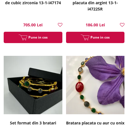
de cubic zirconia 13-1-i47174
placuta din argint 13-1-
i47225R
705.00 Lei
186.00 Lei
Pune in cos
Pune in cos
Set format din 3 bratari
Bratara placata cu aur cu onix