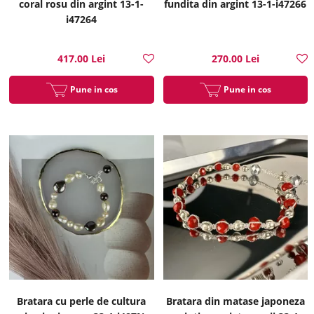
coral rosu din argint 13-1-
fundita din argint 13-1-i47266
i47264
417.00 Lei
270.00 Lei
Pune in cos
Pune in cos
Bratara cu perle de cultura
Bratara din matase japoneza