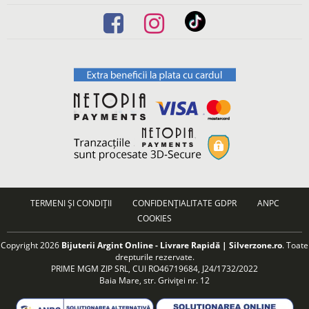
TERMENI ȘI CONDIȚII
CONFIDENȚIALITATE GDPR
ANPC
COOKIES
Copyright 2026
Bijuterii Argint Online - Livrare Rapidă | Silverzone.ro
. Toate
drepturile rezervate.
PRIME MGM ZIP SRL, CUI RO46719684, J24/1732/2022
Baia Mare, str. Griviței nr. 12