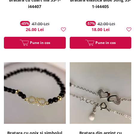
i44407
1-i44405
-45%
47.00 Lei
-57%
42.00 Lei
26.00 Lei
18.00 Lei
Pune in cos
Pune in cos
Bratara cu onix si simbolul
Bratara din argint cu