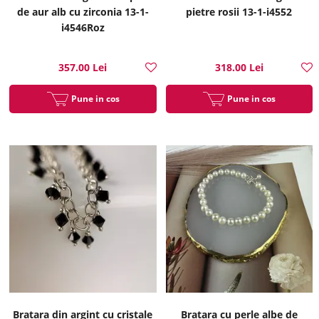
de aur alb cu zirconia 13-1-
pietre rosii 13-1-i4552
i4546Roz
357.00 Lei
318.00 Lei
Pune in cos
Pune in cos
Bratara din argint cu cristale
Bratara cu perle albe de