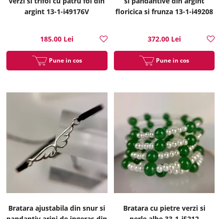
verzi si trifoi cu patru foi din
si pandantive din argint
argint 13-1-i49176V
floricica si frunza 13-1-i49208
185.00 Lei
372.00 Lei
Pune in cos
Pune in cos
Bratara ajustabila din snur si
Bratara cu pietre verzi si
pandantiv aripi de ingeras din
perle albe 33-1-i5212