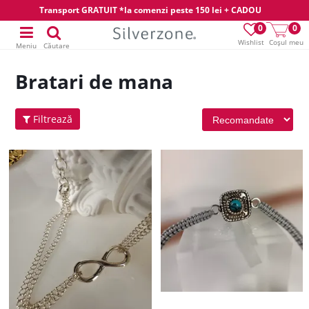
Transport GRATUIT *la comenzi peste 150 lei + CADOU
0
0
Wishlist
Coșul meu
Meniu
Căutare
Bratari de mana
Filtrează