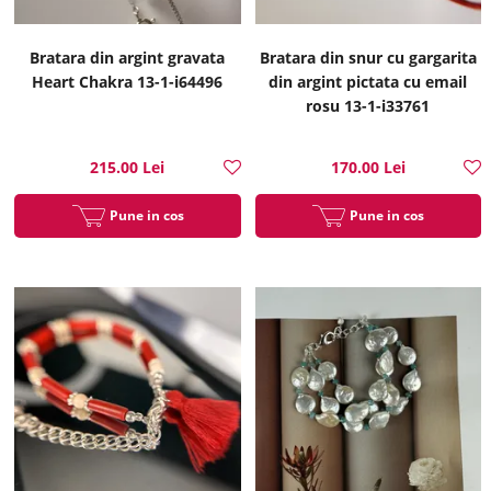
Bratara din argint gravata
Bratara din snur cu gargarita
Heart Chakra 13-1-i64496
din argint pictata cu email
rosu 13-1-i33761
215.00 Lei
170.00 Lei
Pune in cos
Pune in cos