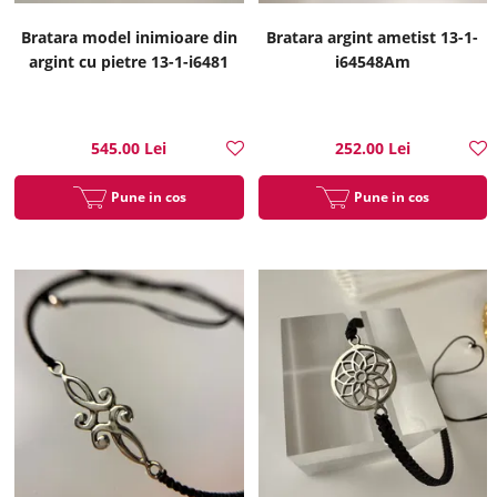
Bratara model inimioare din
Bratara argint ametist 13-1-
argint cu pietre 13-1-i6481
i64548Am
545.00 Lei
252.00 Lei
Pune in cos
Pune in cos