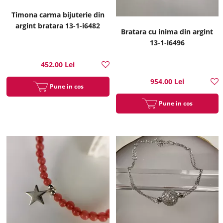
Timona carma bijuterie din
argint bratara 13-1-i6482
Bratara cu inima din argint
13-1-i6496
452.00 Lei
954.00 Lei
Pune in cos
Pune in cos