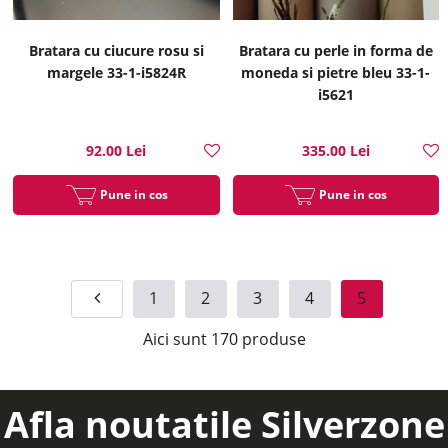
Bratara cu ciucure rosu si
Bratara cu perle in forma de
margele 33-1-i5824R
moneda si pietre bleu 33-1-
i5621
92.00 Lei
335.00 Lei
Pune in cos
Pune in cos
1
2
3
4
5
Aici sunt
170
produse
Afla noutatile Silverzone