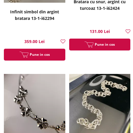
Bratara cu snur, argint cu
turcoaz 13-1-i62424
Infinit simbol din argint
bratara 13-1-i62294
131.00 Lei
359.00 Lei
Pune in cos
Pune in cos