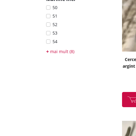
50
51
52
53
54
55
+
mai mult (8)
56
Cerce
argint
57