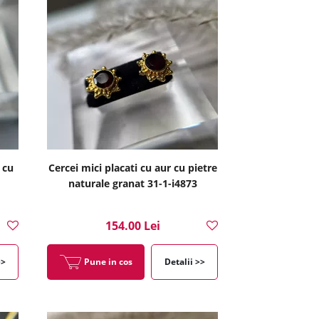
 cu
Cercei mici placati cu aur cu pietre
naturale granat 31-1-i4873
154.00 Lei
>>
Pune in cos
Detalii >>