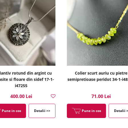
antiv rotund din argint cu
Colier scurt auriu cu pietre
ite si floare din sidef 17-1-
semipretioase peridot 34-1-i4
i47255
400.00 Lei
71.00 Lei
Pune in cos
Detalii >>
Pune in cos
Detalii 