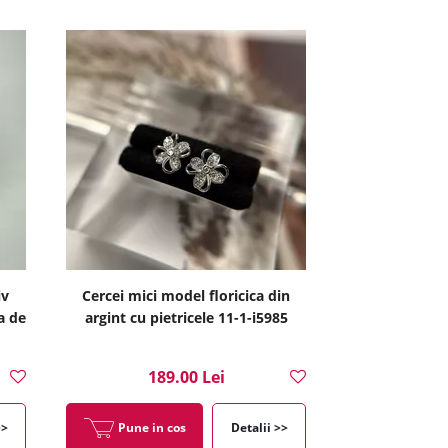
iv
Cercei mici model floricica din
la de
argint cu pietricele 11-1-i5985
189.00 Lei
>>
Pune in cos
Detalii >>