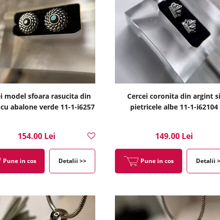
i model sfoara rasucita din
Cercei coronita din argint s
 cu abalone verde 11-1-i6257
pietricele albe 11-1-i62104
154.00 Lei
149.00 Lei
Pune in cos
Detalii >>
Pune in cos
Detalii 