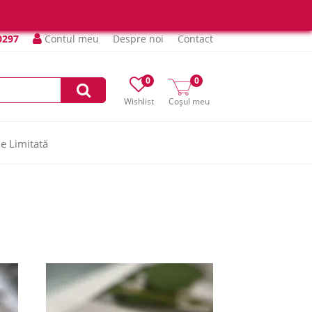
0297
Contul meu
Despre noi
Contact
0
0
Wishlist
Coșul meu
ie Limitată