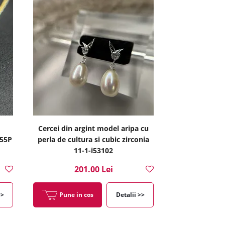
Cercei din argint model aripa cu
855P
perla de cultura si cubic zirconia
11-1-i53102
201.00 Lei
>>
Pune in cos
Detalii >>