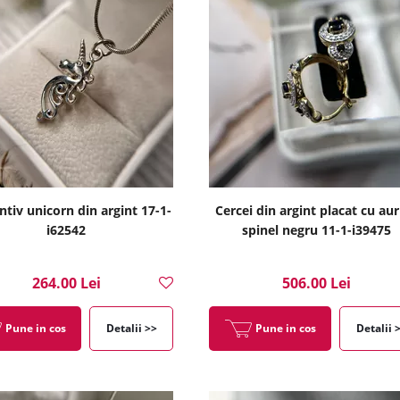
tiv unicorn din argint 17-1-
Cercei din argint placat cu aur
i62542
spinel negru 11-1-i39475
264.00 Lei
506.00 Lei
Pune in cos
Detalii >>
Pune in cos
Detalii 