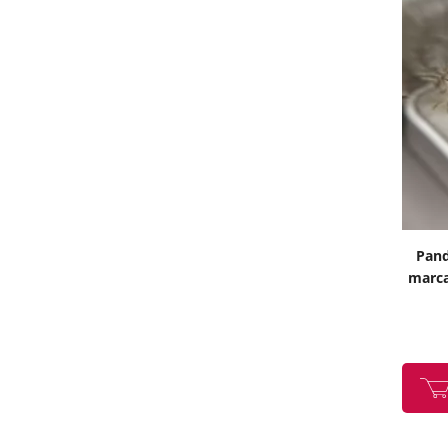
Pand
marcas