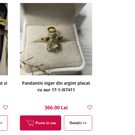
t si
Pandantiv inger din argint placat
cu aur 17-1-i57411
366.00 Lei
>>
Pune in cos
Detalii >>