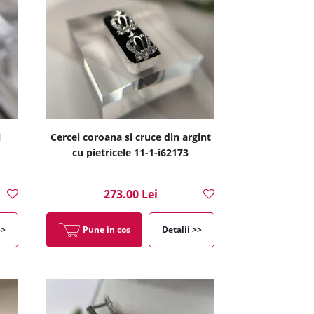
i
Cercei coroana si cruce din argint
cu pietricele 11-1-i62173
273.00 Lei
>>
Pune in cos
Detalii >>