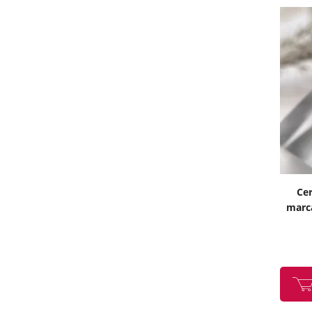
Cer
marca