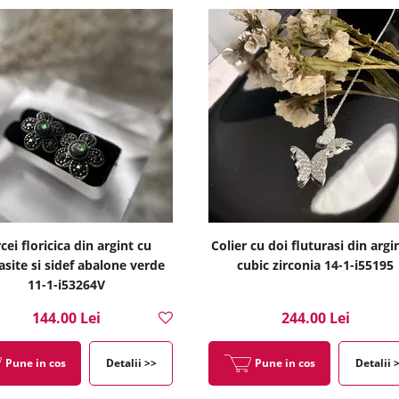
cei floricica din argint cu
Colier cu doi fluturasi din argin
site si sidef abalone verde
cubic zirconia 14-1-i55195
11-1-i53264V
144.00 Lei
244.00 Lei
Pune in cos
Detalii >>
Pune in cos
Detalii 