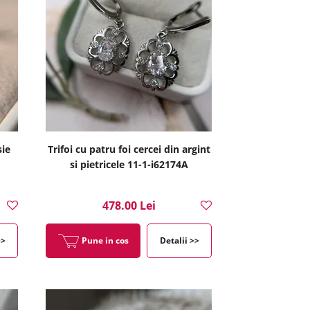
sie
Trifoi cu patru foi cercei din argint
si pietricele 11-1-i62174A
478.00 Lei
>>
Pune in cos
Detalii >>