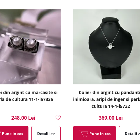
i din argint cu marcasite si
Colier din argint cu pandant
la de cultura 11-1-i57335
inimioara, aripi de inger si per
cultura 14-1-i5732
248.00 Lei
369.00 Lei
Pune in cos
Detalii >>
Pune in cos
Detalii 