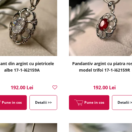
nt din argint cu pietricele
Pandantiv argint cu piatra ro
albe 17-1-i62159A
model trifoi 17-1-i62159R
192.00 Lei
192.00 Lei
Pune in cos
Detalii >>
Pune in cos
Detalii 