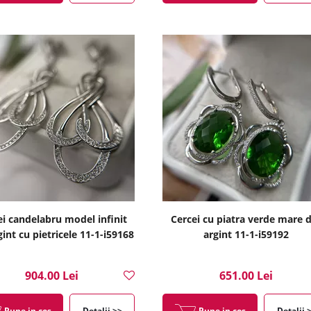
ei candelabru model infinit
Cercei cu piatra verde mare 
gint cu pietricele 11-1-i59168
argint 11-1-i59192
904.00 Lei
651.00 Lei
Pune in cos
Detalii >>
Pune in cos
Detalii 