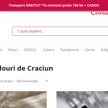
Transport GRATUIT *la comenzi peste 150 lei + CADOU
074764
ri
Seturi
CADOU
Coliere
Pandantive
Cercei
Ediț
ouri de Craciun
za dupa: