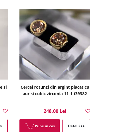
e si
Cercei rotunzi din argint placat cu
aur si cubic zirconia 11-1-i39382
248.00 Lei
>>
Pune in cos
Detalii >>