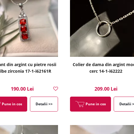
nt din argint cu pietre rosii
Colier de dama din argint mo
albe zirconia 17-1-i62161R
cerc 14-1-i62222
190.00 Lei
209.00 Lei
Pune in cos
Detalii >>
Pune in cos
Detalii 