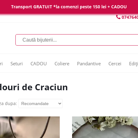
Transport GRATUIT *la comenzi peste 150 lei + CADOU
074764
ri
Seturi
CADOU
Coliere
Pandantive
Cercei
Ediț
ouri de Craciun
za dupa: