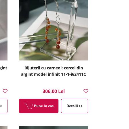
gint
Bijuterii cu carneol: cercei din
argint model infinit 11-1-i62411C
306.00 Lei
>>
Pune in cos
Detalii >>