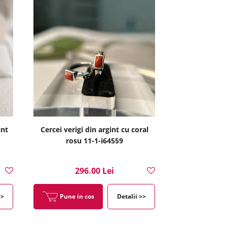
int
Cercei verigi din argint cu coral
rosu 11-1-i64559
296.00 Lei
>>
Pune in cos
Detalii >>