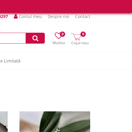
0297
Contul meu
Despre noi
Contact
0
0
Wishlist
Coșul meu
ie Limitată