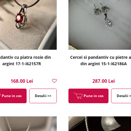
dantiv cu piatra rosie din
Cercei si pandantiv cu pietre 
argint 17-1-i62157R
din argint 15-1-i62186A
168.00 Lei
287.00 Lei
Pune in cos
Detalii >>
Pune in cos
Detalii 