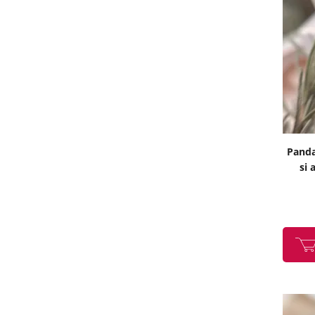
Panda
si 