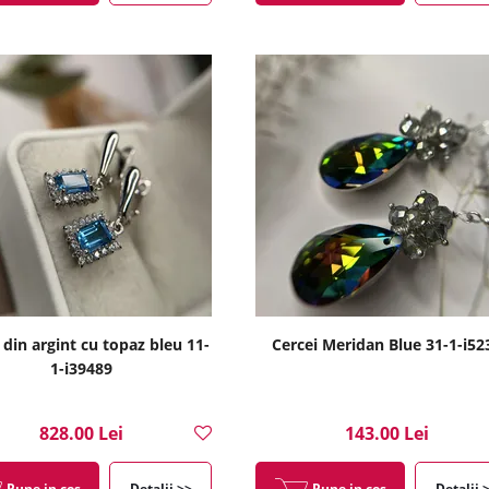
 din argint cu topaz bleu 11-
Cercei Meridan Blue 31-1-i52
1-i39489
828.00 Lei
143.00 Lei
Pune in cos
Detalii >>
Pune in cos
Detalii 