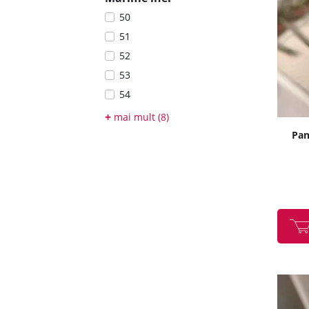
50
51
52
53
54
55
+
mai mult (8)
56
Pan
57