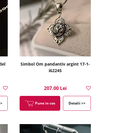
del
Simbol Om pandantiv argint 17-1-
i62245
207.00 Lei
>>
Pune in cos
Detalii >>