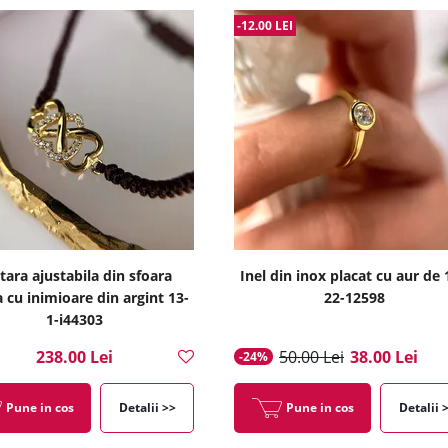
-12.00 LEI
tara ajustabila din sfoara
Inel din inox placat cu aur de
 cu inimioare din argint 13-
22-12598
1-i44303
238.00 Lei
50.00 Lei
38.00 Lei
-24%
Pune in cos
Detalii >>
Pune in cos
Detalii 