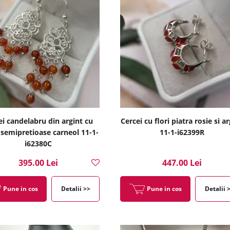
ei candelabru din argint cu
Cercei cu flori piatra rosie si ar
 semipretioase carneol 11-1-
11-1-i62399R
i62380C
395.00 Lei
447.00 Lei
Pune in cos
Detalii >>
Pune in cos
Detalii 