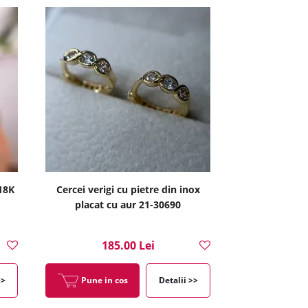
 18K
Cercei verigi cu pietre din inox
placat cu aur 21-30690
185.00 Lei
>>
Pune in cos
Detalii >>