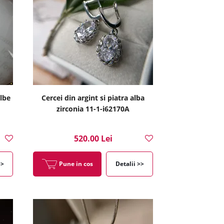
albe
Cercei din argint si piatra alba
zirconia 11-1-i62170A
520.00 Lei
>>
Pune in cos
Detalii >>