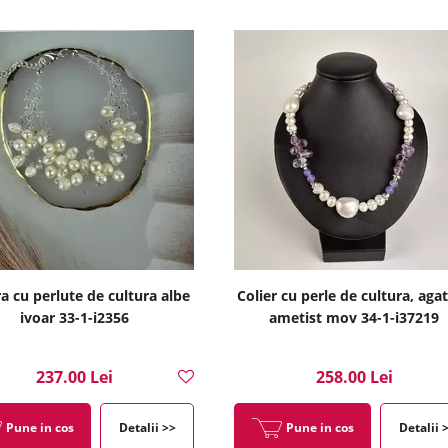
a cu perlute de cultura albe
Colier cu perle de cultura, agat
ivoar 33-1-i2356
ametist mov 34-1-i37219
237.00 Lei
258.00 Lei
Pune in cos
Detalii >>
Pune in cos
Detalii 