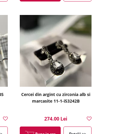
35
Cercei din argint cu zirconia alb si
marcasite 11-1-i53242B
274.00 Lei
>>
Pune in cos
Detalii >>