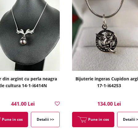
r din argint cu perla neagra
Bijuterie ingeras Cupidon arg
de cultura 14-1-i6414N
17-1-i64253
441.00 Lei
134.00 Lei
Pune in cos
Detalii >>
Pune in cos
Detalii 