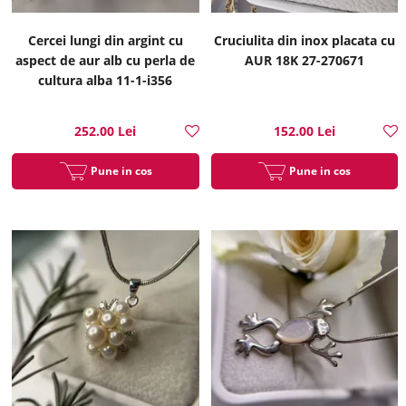
Cercei lungi din argint cu
Cruciulita din inox placata cu
aspect de aur alb cu perla de
AUR 18K 27-270671
cultura alba 11-1-i356
252.00 Lei
152.00 Lei
Pune in cos
Pune in cos