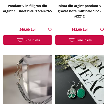
Pandantiv in filigran din
Inima din argint pandantiv
argint cu sidef bleu 17-1-i6265
gravat note muzicale 17-1-
i62212
269.00 Lei
162.00 Lei
Pune in cos
Pune in cos