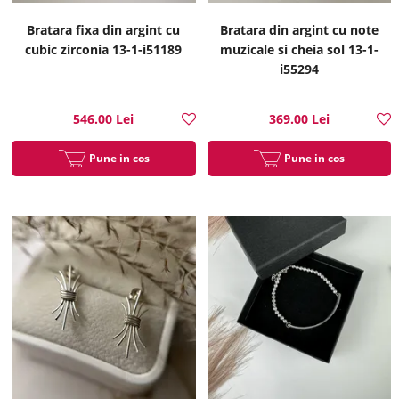
Bratara fixa din argint cu
Bratara din argint cu note
cubic zirconia 13-1-i51189
muzicale si cheia sol 13-1-
i55294
546.00 Lei
369.00 Lei
Pune in cos
Pune in cos