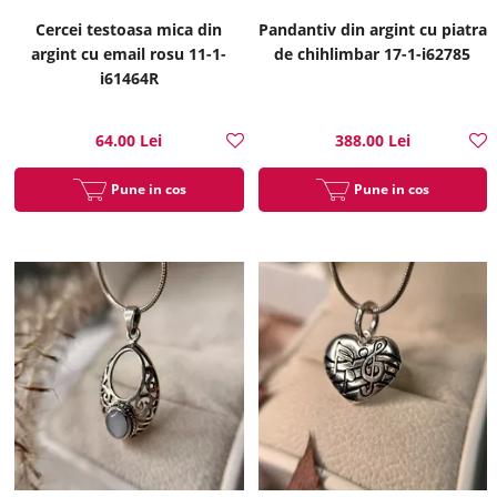
Cercei testoasa mica din
Pandantiv din argint cu piatra
argint cu email rosu 11-1-
de chihlimbar 17-1-i62785
i61464R
64.00 Lei
388.00 Lei
Pune in cos
Pune in cos