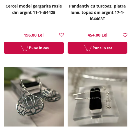
Cercei model gargarita rosie
Pandantiv cu turcoaz, piatra
din argint 11-1-i64425
lunii, topaz din argint 17-1-
i64463T
196.00 Lei
454.00 Lei
Pune in cos
Pune in cos