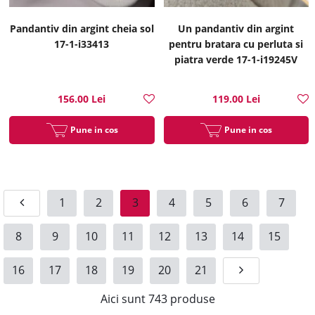
Pandantiv din argint cheia sol
Un pandantiv din argint
17-1-i33413
pentru bratara cu perluta si
piatra verde 17-1-i19245V
156.00 Lei
119.00 Lei
Pune in cos
Pune in cos
1
2
3
4
5
6
7
8
9
10
11
12
13
14
15
16
17
18
19
20
21
Aici sunt
743
produse