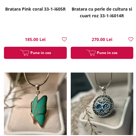
Bratara Pink coral 33-1-i605R
Bratara cu perle de cultura si
cuart roz 33-1-i6014R
185.00 Lei
270.00 Lei
Pune in cos
Pune in cos