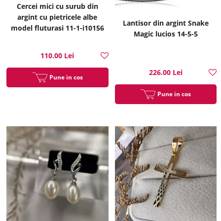
Cercei mici cu surub din
argint cu pietricele albe
Lantisor din argint Snake
model fluturasi 11-1-i10156
Magic lucios 14-5-5
110.00 Lei
226.00 Lei
Pune in cos
Pune in cos