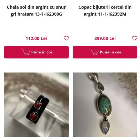
Cheia sol din argint cu snur
Copac bijuterii cercei din
gri bratara 13-1-i62300G
argint 11-1-i62392M
112.00 Lei
399.00 Lei
Pune in cos
Pune in cos