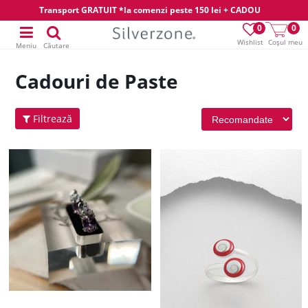
Transport GRATUIT *la comenzi peste 150 lei + CADOU
0
0
Wishlist
Coșul meu
Meniu
Căutare
Cadouri de Paste
Filtrează