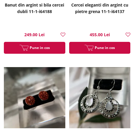
Banut din argint si bila cercei
Cercei eleganti din argint cu
dubli 11-1-i64188
pietre grena 11-1-i64137
249.00 Lei
455.00 Lei
Pune in cos
Pune in cos