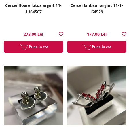
Cercei floare lotus argint 11-
Cercei lantisor argint 11-1-
1-i64507
i64529
273.00 Lei
177.00 Lei
Pune in cos
Pune in cos