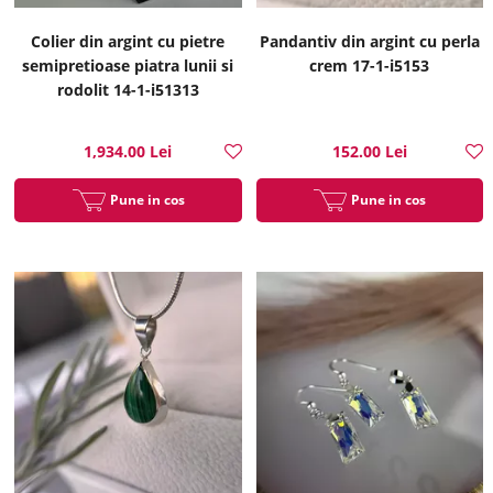
Colier din argint cu pietre
Pandantiv din argint cu perla
semipretioase piatra lunii si
crem 17-1-i5153
rodolit 14-1-i51313
1,934.00 Lei
152.00 Lei
Pune in cos
Pune in cos