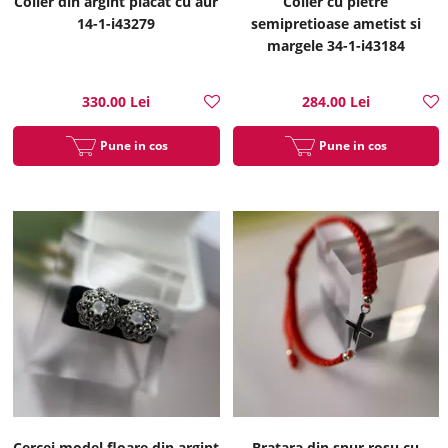
Colier din argint placat cu aur
Colier cu pietre
14-1-i43279
semipretioase ametist si
margele 34-1-i43184
330.00 Lei
284.00 Lei
Pune in cos
Pune in cos
Cercei model floare din argint
Bratara din snur rosu cu