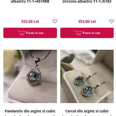
albastru 11-1-i45198B
zirconia albastru 11-1-i5183
322.00 Lei
353.00 Lei
Pune in cos
Pune in cos
Pandantiv din argint si cubic
Cercei din argint si cubic