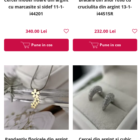
cu marcasite si sidef 11-1-
cruciulita din argint 13-1-
i44201
i44515R
340.00 Lei
232.00 Lei
Pune in cos
Pune in cos
Pandantiv floricele din argint
Cercei din argint si cubic