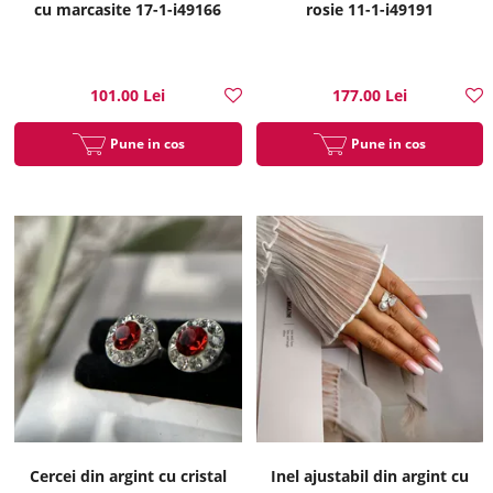
cu marcasite 17-1-i49166
rosie 11-1-i49191
101.00 Lei
177.00 Lei
Pune in cos
Pune in cos
Cercei din argint cu cristal
Inel ajustabil din argint cu