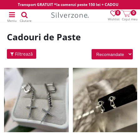
Transport GRATUIT *la comenzi peste 150 lei + CADOU
0
0
Wishlist
Coșul meu
Meniu
Căutare
Cadouri de Paste
Filtrează