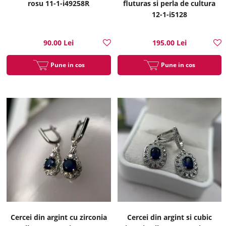
rosu 11-1-i49258R
fluturas si perla de cultura
12-1-i5128
90.00 Lei
195.00 Lei
Pune in cos
Pune in cos
Cercei din argint cu zirconia
Cercei din argint si cubic