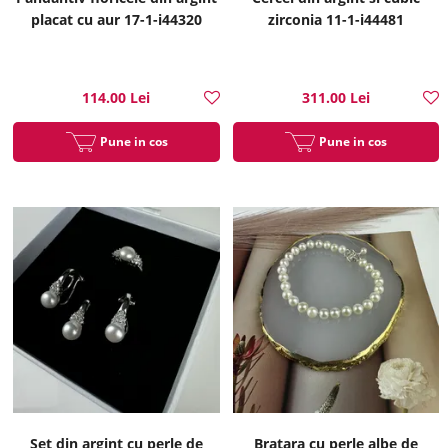
placat cu aur 17-1-i44320
zirconia 11-1-i44481
114.00 Lei
311.00 Lei
Pune in cos
Pune in cos
Set din argint cu perle de
Bratara cu perle albe de