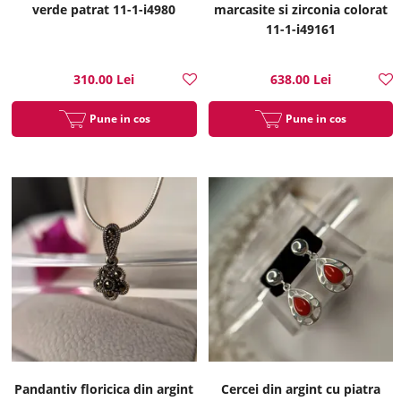
verde patrat 11-1-i4980
marcasite si zirconia colorat
11-1-i49161
310.00 Lei
638.00 Lei
Pune in cos
Pune in cos
Pandantiv floricica din argint
Cercei din argint cu piatra