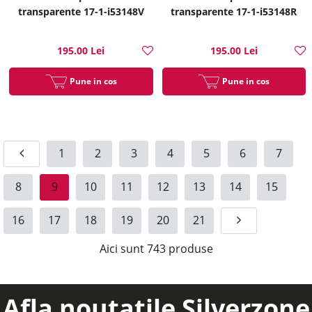
transparente 17-1-i53148V
transparente 17-1-i53148R
195.00 Lei
195.00 Lei
Pune in cos
Pune in cos
1
2
3
4
5
6
7
8
9
10
11
12
13
14
15
16
17
18
19
20
21
Aici sunt
743
produse
Afla noutatile Silverzone