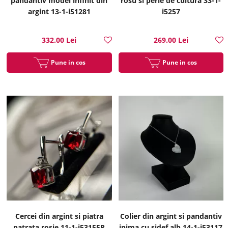
pandantiv model infinit din
rosu si perle de cultura 33-1-
argint 13-1-i51281
i5257
332.00 Lei
269.00 Lei
Pune in cos
Pune in cos
Cercei din argint si piatra
Colier din argint si pandantiv
patrata rosie 11-1-i53155R
inima cu sidef alb 14-1-i53117