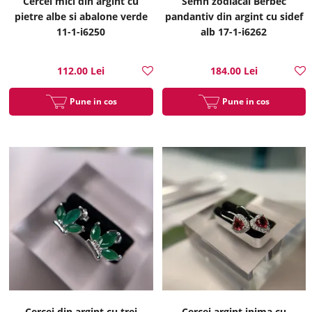
Cercei mici din argint cu
Semn zodiacal Berbec
pietre albe si abalone verde
pandantiv din argint cu sidef
11-1-i6250
alb 17-1-i6262
112.00 Lei
184.00 Lei
Pune in cos
Pune in cos
Cercei din argint cu trei
Cercei argint inima cu