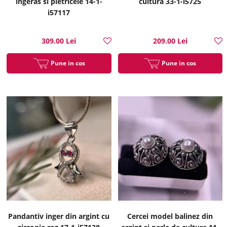
ingeras si pietricele 14-1-
cultura 33-1-i5725
i57117
309.00 Lei
209.00 Lei
Pune in cos
Pune in cos
Pandantiv inger din argint cu
Cercei model balinez din