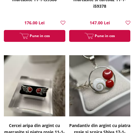
i59378
176.00 Lei
147.00 Lei
Pune in cos
Pune in cos
Cercei aripa din argint cu
Pandantiv din argint cu piatra
marcasite si piatra rosie 11-1-
rosie si scoica Shiva 17-1-