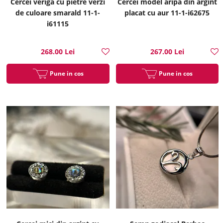
Cercei veriga cu pietre verzi
Cercei model aripa din argint
de culoare smarald 11-1-
placat cu aur 11-1-i62675
i61115
268.00 Lei
267.00 Lei
Pune in cos
Pune in cos