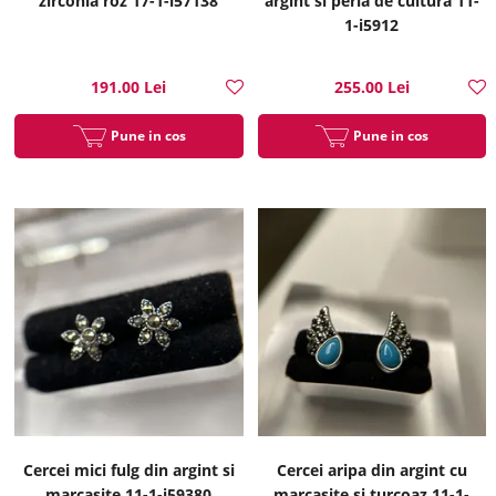
zirconia roz 17-1-i57138
argint si perla de cultura 11-
1-i5912
191.00 Lei
255.00 Lei
Pune in cos
Pune in cos
Cercei mici fulg din argint si
Cercei aripa din argint cu
marcasite 11-1-i59380
marcasite si turcoaz 11-1-