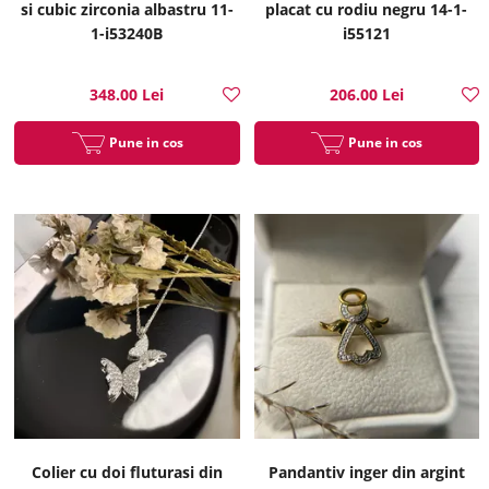
si cubic zirconia albastru 11-
placat cu rodiu negru 14-1-
1-i53240B
i55121
348.00 Lei
206.00 Lei
Pune in cos
Pune in cos
Colier cu doi fluturasi din
Pandantiv inger din argint