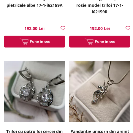
pietricele albe 17-1-i62159A
rosie model trifoi 17-1-
i62159R
192.00 Lei
192.00 Lei
Pune in cos
Pune in cos
Trifoi cu patru foi cercei din
Pandantiv unicorn din argint