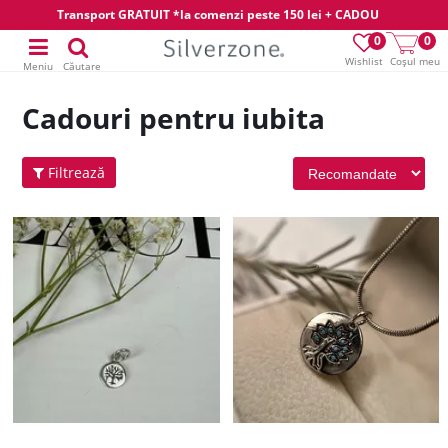
Transport GRATUIT *la comenzi peste 150 lei + CADOU
0
0
Wishlist
Coșul meu
Meniu
Căutare
Cadouri pentru iubita
Filtrează