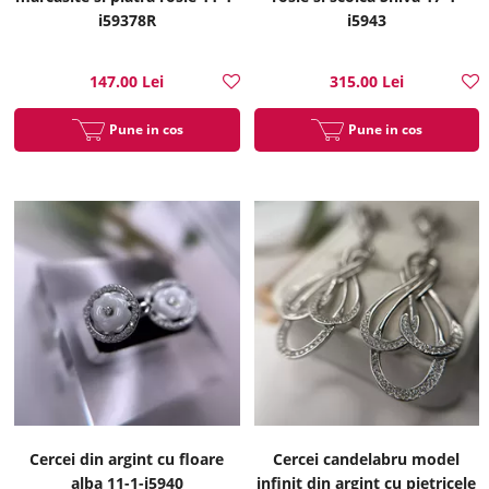
i59378R
i5943
147.00 Lei
315.00 Lei
Pune in cos
Pune in cos
Cercei din argint cu floare
Cercei candelabru model
alba 11-1-i5940
infinit din argint cu pietricele