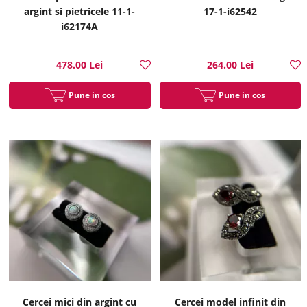
argint si pietricele 11-1-
17-1-i62542
i62174A
478.00 Lei
264.00 Lei
Pune in cos
Pune in cos
Cercei mici din argint cu
Cercei model infinit din