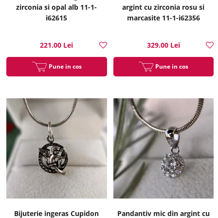
zirconia si opal alb 11-1-
argint cu zirconia rosu si
i62615
marcasite 11-1-i62356
221.00 Lei
329.00 Lei
Pune in cos
Pune in cos
Bijuterie ingeras Cupidon
Pandantiv mic din argint cu