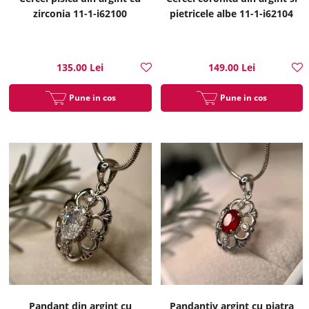
zirconia 11-1-i62100
pietricele albe 11-1-i62104
135.00 Lei
149.00 Lei
Pune in cos
Pune in cos
Pandant din argint cu
Pandantiv argint cu piatra