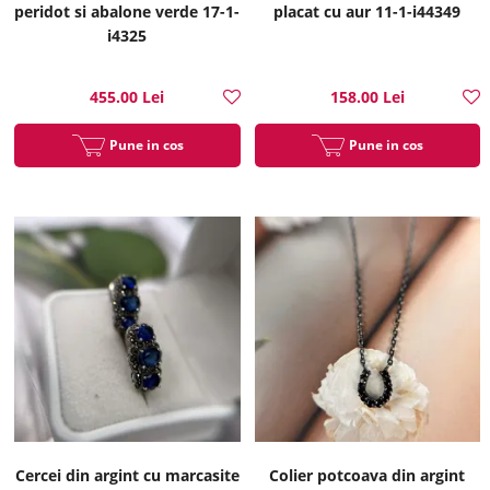
peridot si abalone verde 17-1-
placat cu aur 11-1-i44349
i4325
455.00 Lei
158.00 Lei
Pune in cos
Pune in cos
Cercei din argint cu marcasite
Colier potcoava din argint