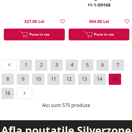
11-1-i59168
327.00 Lei
904.00 Lei
Pune in cos
Pune in cos
1
2
3
4
5
6
7
8
9
10
11
12
13
14
15
16
Aici sunt
575
produse
Afla noutatile Silverzone