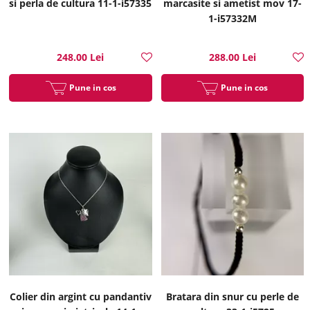
si perla de cultura 11-1-i57335
marcasite si ametist mov 17-
1-i57332M
248.00 Lei
288.00 Lei
Pune in cos
Pune in cos
Colier din argint cu pandantiv
Bratara din snur cu perle de