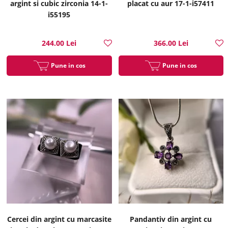
argint si cubic zirconia 14-1-
placat cu aur 17-1-i57411
i55195
244.00 Lei
366.00 Lei
Pune in cos
Pune in cos
Cercei din argint cu marcasite
Pandantiv din argint cu