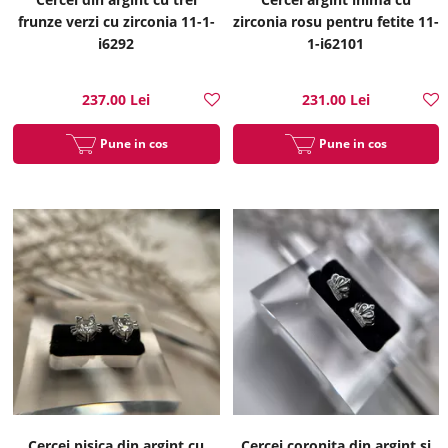
frunze verzi cu zirconia 11-1-
zirconia rosu pentru fetite 11-
i6292
1-i62101
237.00 Lei
231.00 Lei
Pune in cos
Pune in cos
Cercei pisica din argint cu
Cercei coronita din argint si