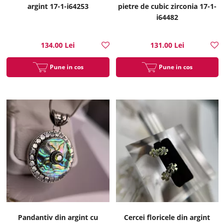
argint 17-1-i64253
pietre de cubic zirconia 17-1-
i64482
134.00 Lei
131.00 Lei
Pune in cos
Pune in cos
Pandantiv din argint cu
Cercei floricele din argint