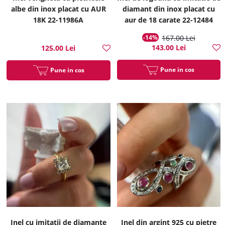
albe din inox placat cu AUR
diamant din inox placat cu
18K 22-11986A
aur de 18 carate 22-12484
-14%
167.00 Lei
143.00 Lei
125.00 Lei
Pune in cos
Pune in cos
Inel cu imitatii de diamante
Inel din argint 925 cu pietre