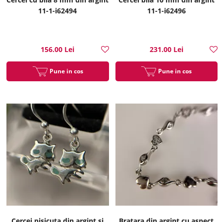
11-1-i62494
11-1-i62496
156.00 Lei
231.00 Lei
Pune in cos
Pune in cos
Cercei pisicuta din argint si
Bratara din argint cu aspect