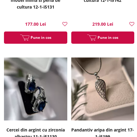
model inima si perla de
cultura 12-1-i5142
cultura 12-1-i5131
177.00 Lei
219.00 Lei
Pune in cos
Pune in cos
Cercei din argint cu zirconia
Pandantiv aripa din argint 17-
albastru 11-1-i51130
1-i5199