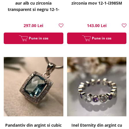
aur alb cu zirconia
zirconia mov 12-1-i3985M
transparent si negru 12-1-
i3978
297.00 Lei
143.00 Lei
Pune in cos
Pune in cos
Pandantiv din argint si cubic
Inel Eternity din argint cu