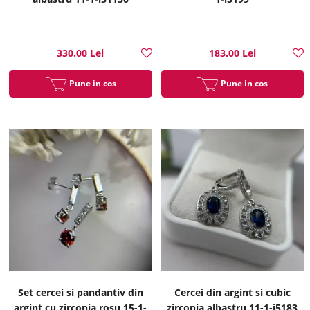
330.00 Lei
183.00 Lei
Pune in cos
Pune in cos
Set cercei si pandantiv din
Cercei din argint si cubic
argint cu zirconia rosu 15-1-
zirconia albastru 11-1-i5183