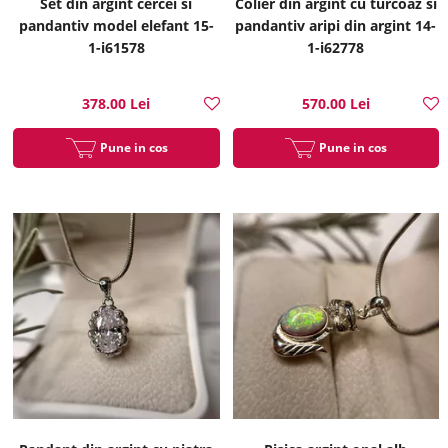
Set din argint cercei si
Colier din argint cu turcoaz si
pandantiv model elefant 15-
pandantiv aripi din argint 14-
1-i61578
1-i62778
378.00 Lei
570.00 Lei
Pune in cos
Pune in cos