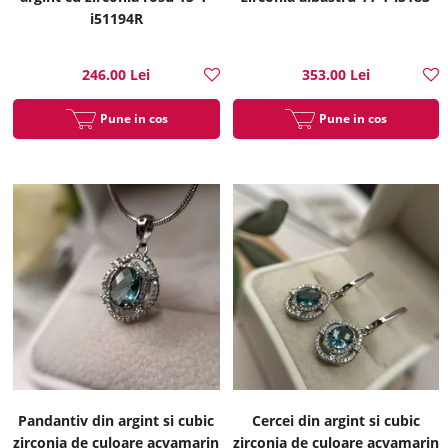
i51194R
246.00 Lei
353.00 Lei
Pune in cos
Pune in cos
Pandantiv din argint si cubic
Cercei din argint si cubic
zirconia de culoare acvamarin
zirconia de culoare acvamarin