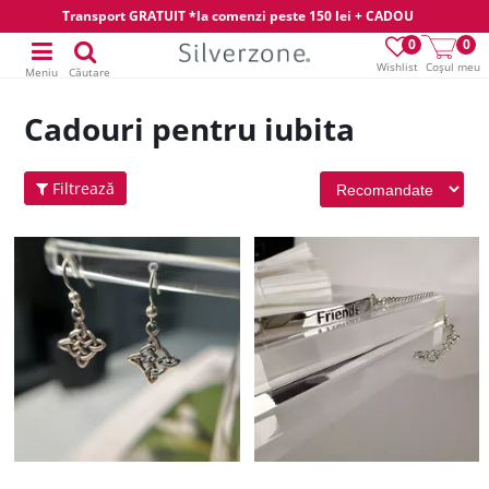
Transport GRATUIT *la comenzi peste 150 lei + CADOU
0
0
Wishlist
Coșul meu
Meniu
Căutare
Cadouri pentru iubita
Filtrează