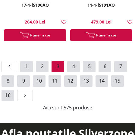
17-1-i5190AQ
11-1-i5191AQ
264.00 Lei
479.00 Lei
Pune in cos
Pune in cos
1
2
3
4
5
6
7
8
9
10
11
12
13
14
15
16
Aici sunt
575
produse
Afla noutatile Silverzone