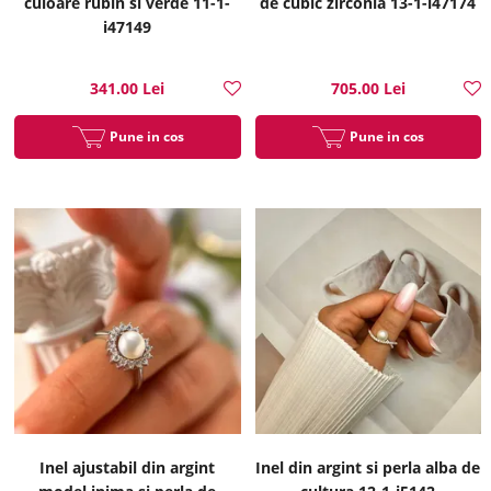
culoare rubin si verde 11-1-
de cubic zirconia 13-1-i47174
i47149
341.00 Lei
705.00 Lei
Pune in cos
Pune in cos
Inel ajustabil din argint
Inel din argint si perla alba de