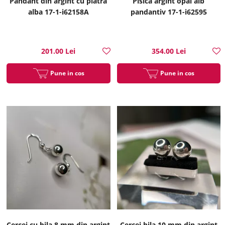
Pandant din argint cu piatra
Pisica argint opal alb
alba 17-1-i62158A
pandantiv 17-1-i62595
201.00 Lei
354.00 Lei
Pune in cos
Pune in cos
Cercei cu bila 8 mm din argint
Cercei bila 10 mm din argint