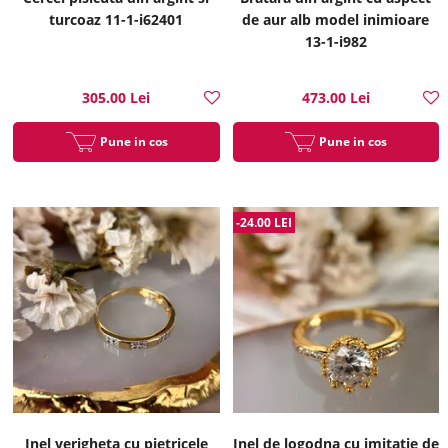
turcoaz 11-1-i62401
de aur alb model inimioare
13-1-i982
305.00 Lei
473.00 Lei
Pune in cos
Pune in cos
-24.00 LEI
Inel verigheta cu pietricele
Inel de logodna cu imitatie de