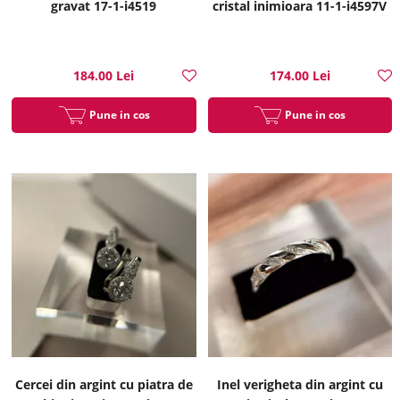
gravat 17-1-i4519
cristal inimioara 11-1-i4597V
184.00 Lei
174.00 Lei
Pune in cos
Pune in cos
Cercei din argint cu piatra de
Inel verigheta din argint cu