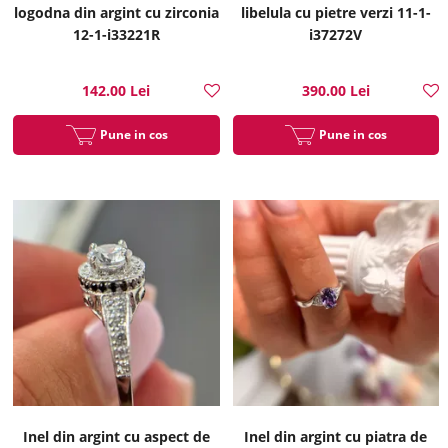
logodna din argint cu zirconia
libelula cu pietre verzi 11-1-
12-1-i33221R
i37272V
142.00 Lei
390.00 Lei
Pune in cos
Pune in cos
Inel din argint cu aspect de
Inel din argint cu piatra de