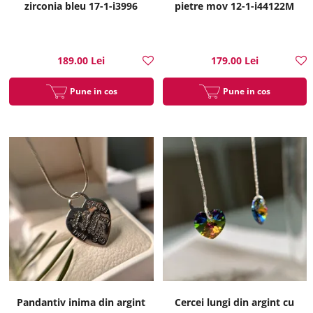
zirconia bleu 17-1-i3996
pietre mov 12-1-i44122M
189.00 Lei
179.00 Lei
Pune in cos
Pune in cos
Pandantiv inima din argint
Cercei lungi din argint cu