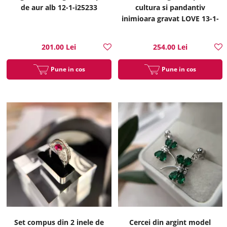
de aur alb 12-1-i25233
cultura si pandantiv
inimioara gravat LOVE 13-1-
i33395
201.00 Lei
254.00 Lei
Pune in cos
Pune in cos
Set compus din 2 inele de
Cercei din argint model