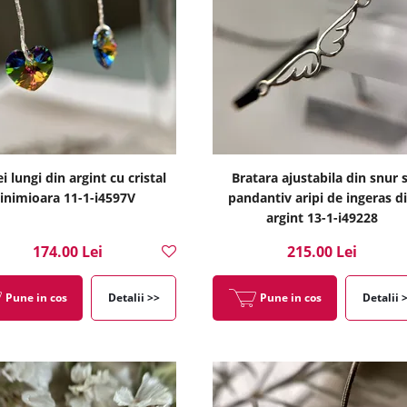
i lungi din argint cu cristal
Bratara ajustabila din snur s
inimioara 11-1-i4597V
pandantiv aripi de ingeras d
argint 13-1-i49228
174.00 Lei
215.00 Lei
Pune in cos
Detalii >>
Pune in cos
Detalii 