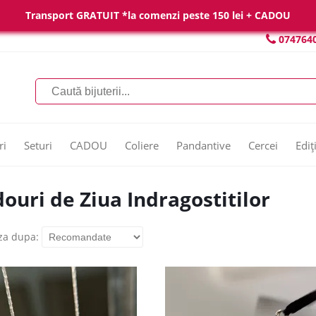
Transport GRATUIT *la comenzi peste 150 lei + CADOU
074764
ri
Seturi
CADOU
Coliere
Pandantive
Cercei
Ediț
ouri de Ziua Indragostitilor
za dupa: