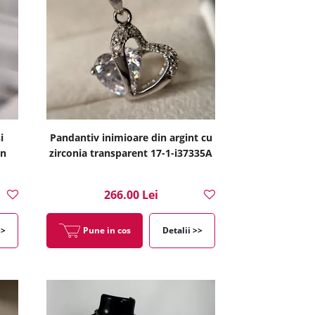
i
Pandantiv inimioare din argint cu
in
zirconia transparent 17-1-i37335A
266.00 Lei
>>
Pune in cos
Detalii >>