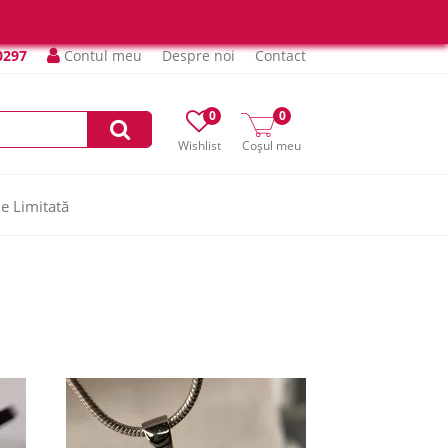
0297
Contul meu
Despre noi
Contact
0
0
Wishlist
Coșul meu
ie Limitată