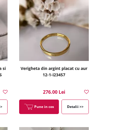
 si
Verigheta din argint placat cu aur
6
12-1-i23457
276.00 Lei
>>
Pune in cos
Detalii >>