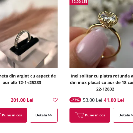
-12.00 LEI
heta din argint cu aspect de
Inel solitar cu piatra rotunda 
aur alb 12-1-i25233
din inox placat cu aur de 18 ca
22-12832
201.00 Lei
53.00 Lei
41.00 Lei
-23%
Pune in cos
Detalii >>
Pune in cos
Detalii 