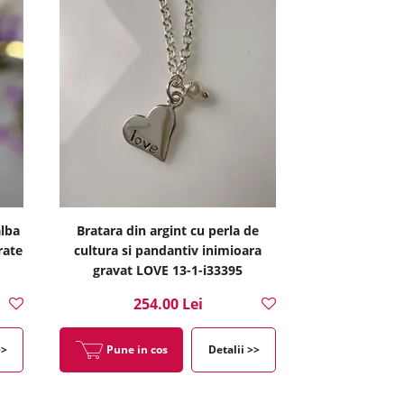
alba
Bratara din argint cu perla de
rate
cultura si pandantiv inimioara
gravat LOVE 13-1-i33395
254.00 Lei
>>
Pune in cos
Detalii >>