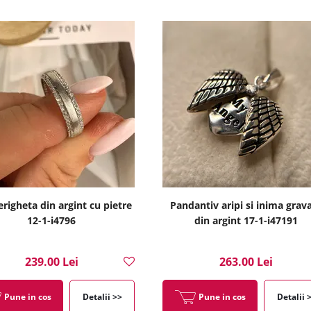
erigheta din argint cu pietre
Pandantiv aripi si inima grav
12-1-i4796
din argint 17-1-i47191
239.00 Lei
263.00 Lei
Pune in cos
Detalii >>
Pune in cos
Detalii 