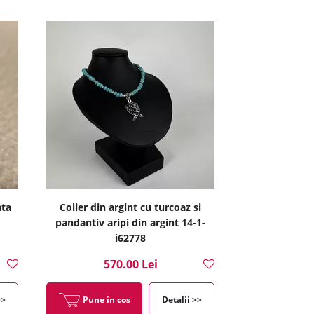
ata
Colier din argint cu turcoaz si
pandantiv aripi din argint 14-1-
i62778
570.00 Lei
>>
Pune in cos
Detalii >>