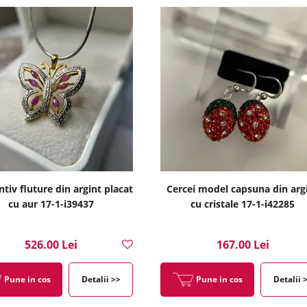
tiv fluture din argint placat
Cercei model capsuna din arg
cu aur 17-1-i39437
cu cristale 17-1-i42285
526.00 Lei
167.00 Lei
Pune in cos
Detalii >>
Pune in cos
Detalii 