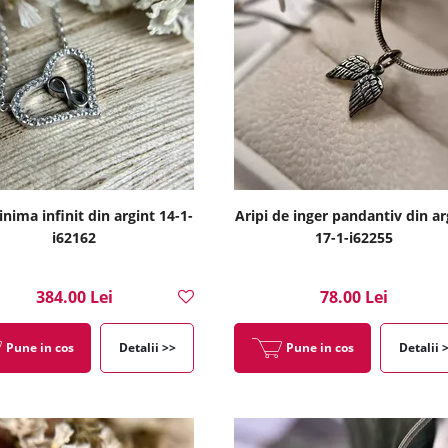
 inima infinit din argint 14-1-
Aripi de inger pandantiv din ar
i62162
17-1-i62255
384.00 Lei
78.00 Lei
Pune in cos
Detalii >>
Pune in cos
Detalii 