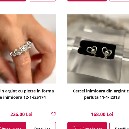
din argint cu pietre in forma
Cercei inimioara din argint 
e inimioara 12-1-i25174
perluta 11-1-i2313
226.00 Lei
168.00 Lei
Pune in cos
Detalii >>
Pune in cos
Detalii 