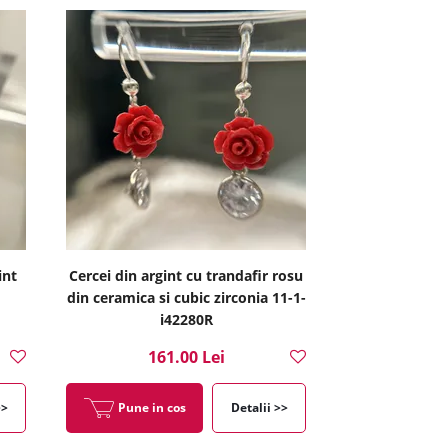
int
Cercei din argint cu trandafir rosu
din ceramica si cubic zirconia 11-1-
i42280R
161.00 Lei
>>
Pune in cos
Detalii >>