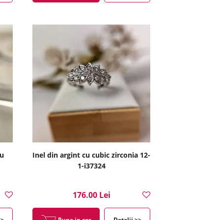
cu
Inel din argint cu cubic zirconia 12-
1-i37324
176.00 Lei
>>
Pune in cos
Detalii >>