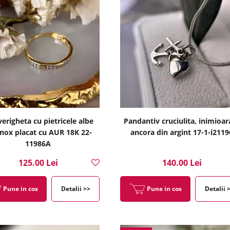
verigheta cu pietricele albe
Pandantiv cruciulita, inimioara
inox placat cu AUR 18K 22-
ancora din argint 17-1-i2119
11986A
125.00 Lei
140.00 Lei
Pune in cos
Detalii >>
Pune in cos
Detalii 