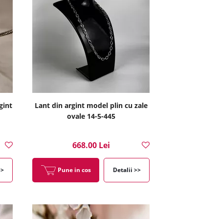
gint
Lant din argint model plin cu zale
ovale 14-5-445
668.00 Lei
>>
Pune in cos
Detalii >>