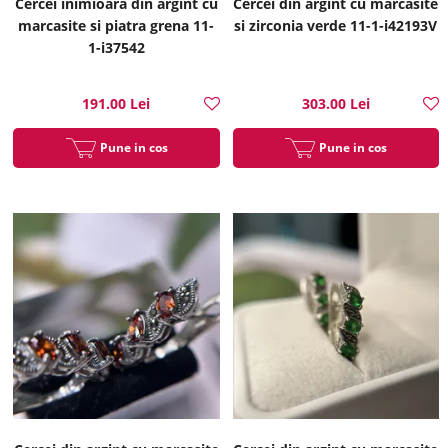
Cercei inimioara din argint cu
Cercei din argint cu marcasite
marcasite si piatra grena 11-
si zirconia verde 11-1-i42193V
1-i37542
191.00 Lei
303.00 Lei
Pune in cos
Pune in cos