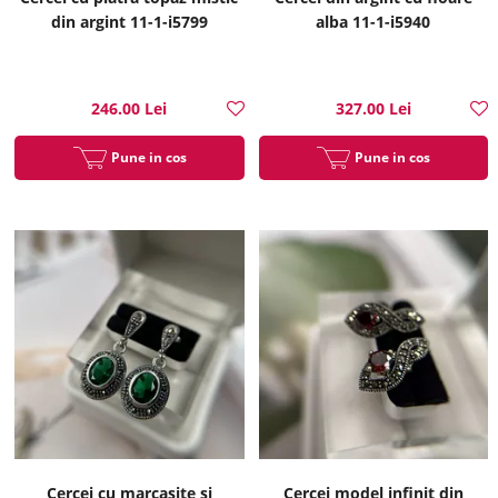
din argint 11-1-i5799
alba 11-1-i5940
246.00 Lei
327.00 Lei
Pune in cos
Pune in cos
Cercei cu marcasite si
Cercei model infinit din