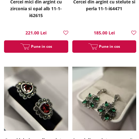
Cercei mici din argint cu
Cercei din argint cu stelute si
zirconia si opal alb 11-1-
perla 11-1-i64471
i62615
221.00 Lei
185.00 Lei
Pune in cos
Pune in cos