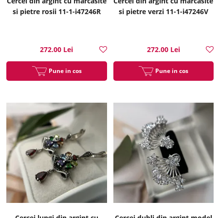
Cercei din argint cu marcasite
Cercei din argint cu marcasite
si pietre rosii 11-1-i47246R
si pietre verzi 11-1-i47246V
272.00 Lei
272.00 Lei
Pune in cos
Pune in cos
Cercei lungi din argint cu
Cercei dubli din argint model