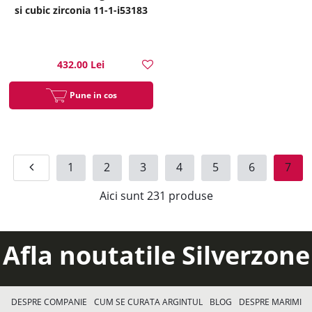
si cubic zirconia 11-1-i53183
432.00 Lei
Pune in cos
1
2
3
4
5
6
7
Aici sunt
231
produse
Afla noutatile Silverzone
DESPRE COMPANIE
CUM SE CURATA ARGINTUL
BLOG
DESPRE MARIMI