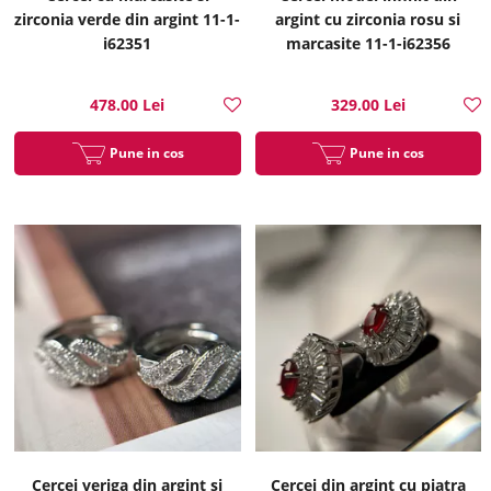
zirconia verde din argint 11-1-
argint cu zirconia rosu si
i62351
marcasite 11-1-i62356
478.00 Lei
329.00 Lei
Pune in cos
Pune in cos
Cercei veriga din argint si
Cercei din argint cu piatra