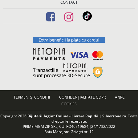
CONTACT
TERMENI ȘI CONDIȚII
CONFIDENȚIALITATE GDPR
ANPC
COOKIES
Copyright 2026
Bijuterii Argint Online - Livrare Rapidă | Silverzone.ro
. Toate
drepturile rezervate.
PRIME MGM ZIP SRL, CUI RO46719684, J24/1732/2022
Baia Mare, str. Griviței nr. 12