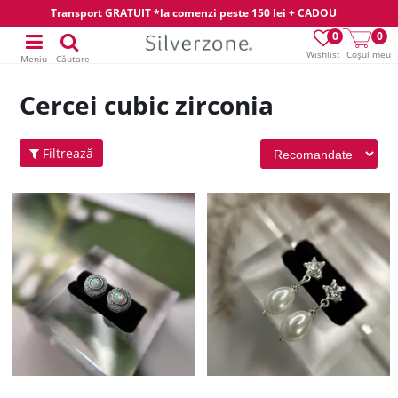
Transport GRATUIT *la comenzi peste 150 lei + CADOU
0
0
Wishlist
Coșul meu
Meniu
Căutare
Cercei cubic zirconia
Filtrează