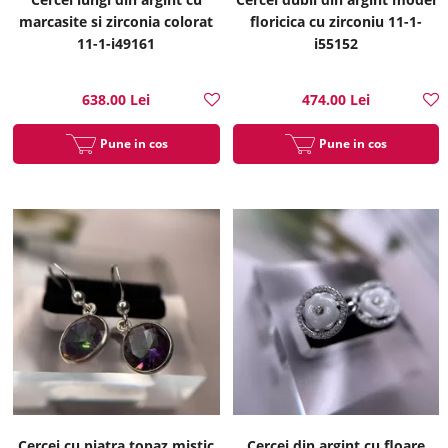
marcasite si zirconia colorat
floricica cu zirconiu 11-1-
11-1-i49161
i55152
638.00 Lei
474.00 Lei
Pune in cos
Pune in cos
Cercei cu piatra topaz mistic
Cercei din argint cu floare