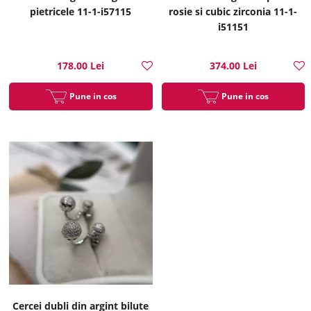
pietricele 11-1-i57115
rosie si cubic zirconia 11-1-
i51151
178.00 Lei
374.00 Lei
Pune in cos
Pune in cos
Cercei dubli din argint bilute