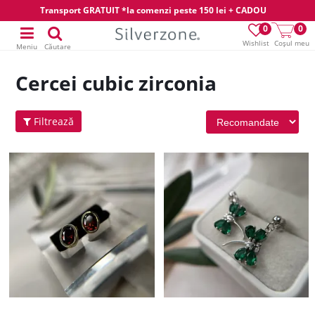
Transport GRATUIT *la comenzi peste 150 lei + CADOU
0
0
Wishlist
Coșul meu
Meniu
Căutare
Cercei cubic zirconia
Filtrează