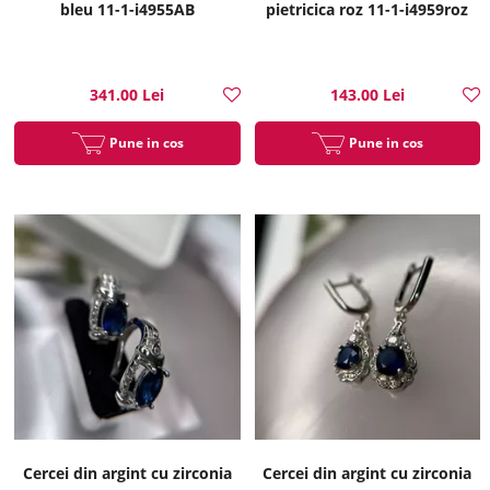
bleu 11-1-i4955AB
pietricica roz 11-1-i4959roz
341.00 Lei
143.00 Lei
Pune in cos
Pune in cos
Cercei din argint cu zirconia
Cercei din argint cu zirconia