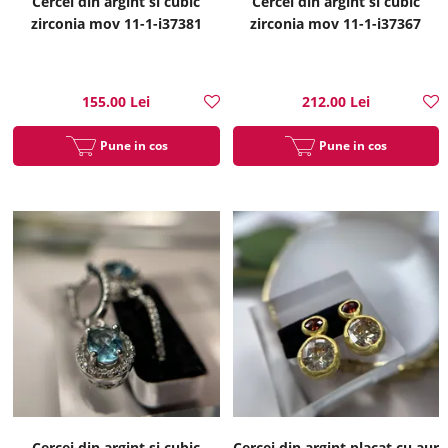
Cercei din argint si cubic
Cercei din argint si cubic
zirconia mov 11-1-i37381
zirconia mov 11-1-i37367
155.00 Lei
212.00 Lei
Pune in cos
Pune in cos
Cercei din argint si cubic
Cercei din argint placat cu aur