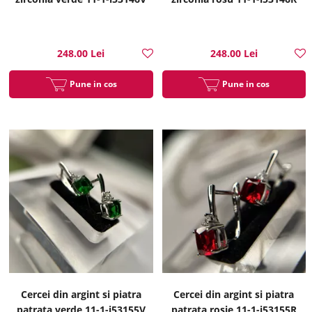
248.00 Lei
248.00 Lei
Pune in cos
Pune in cos
Cercei din argint si piatra
Cercei din argint si piatra
patrata verde 11-1-i53155V
patrata rosie 11-1-i53155R