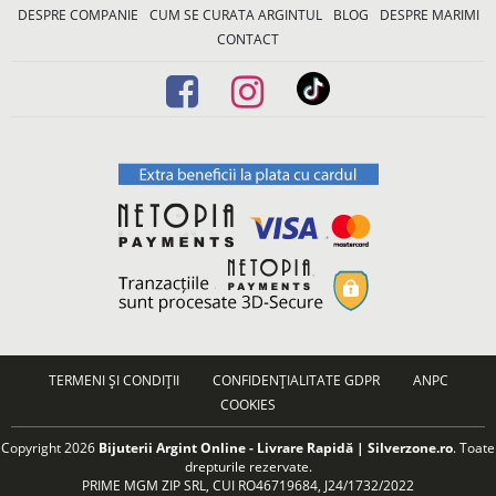
DESPRE COMPANIE
CUM SE CURATA ARGINTUL
BLOG
DESPRE MARIMI
CONTACT
TERMENI ȘI CONDIȚII
CONFIDENȚIALITATE GDPR
ANPC
COOKIES
Copyright 2026
Bijuterii Argint Online - Livrare Rapidă | Silverzone.ro
. Toate
drepturile rezervate.
PRIME MGM ZIP SRL, CUI RO46719684, J24/1732/2022