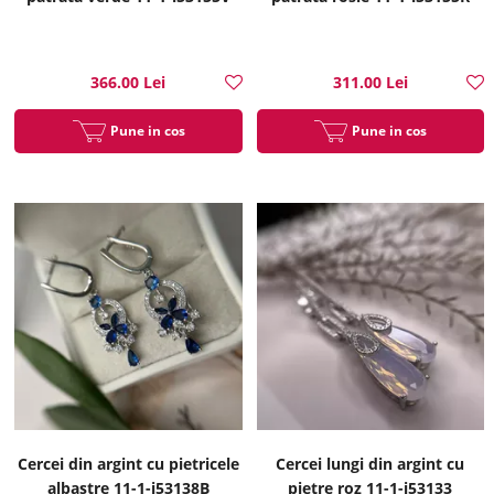
366.00 Lei
311.00 Lei
Pune in cos
Pune in cos
Cercei din argint cu pietricele
Cercei lungi din argint cu
albastre 11-1-i53138B
pietre roz 11-1-i53133