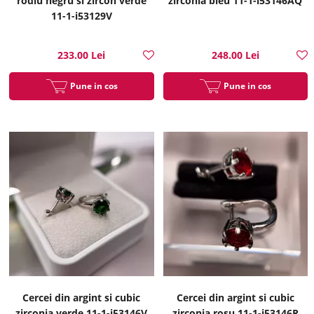
rodiu negru si zircon verde
zirconia bleu 11-1-i53146AQ
11-1-i53129V
233.00 Lei
248.00 Lei
Pune in cos
Pune in cos
Cercei din argint si cubic
Cercei din argint si cubic
zirconia verde 11-1-i53146V
zirconia rosu 11-1-i53146R