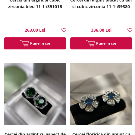
zirconia bleu 11-1-i39101B
si cubic zirconia 11-1-i39380
263.00 Lei
336.00 Lei
Pune in cos
Pune in cos
Cercei din argint cu aspect de
Cercei floricica din argint cu