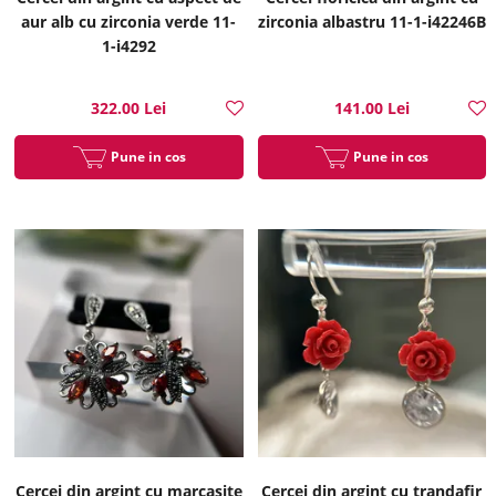
aur alb cu zirconia verde 11-
zirconia albastru 11-1-i42246B
1-i4292
322.00 Lei
141.00 Lei
Pune in cos
Pune in cos
Cercei din argint cu marcasite
Cercei din argint cu trandafir