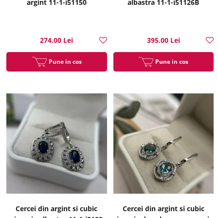
argint 11-1-i51150
albastra 11-1-i51126B
274.00 Lei
395.00 Lei
Pune in cos
Pune in cos
Cercei din argint si cubic
Cercei din argint si cubic