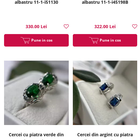
albastru 11-1-i51130
albastru 11-1-i45198B
330.00 Lei
322.00 Lei
Pune in cos
Pune in cos
Cercei cu piatra verde din
Cercei din argint cu piatra