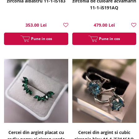
zirconia albastru 11-1-i5183
zirconia de culoare acvamarin
11-1-i5191AQ
353.00 Lei
479.00 Lei
Pune in cos
Pune in cos
Cercei din argint placat cu
Cercei din argint si cubic