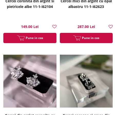
Cercei coronita din argint si
Cercei mici din argint cu opal
pietricele albe 11-1-i62104
albastru 11-1-i62623
149.00 Lei
287.00 Lei
Pune in cos
Pune in cos