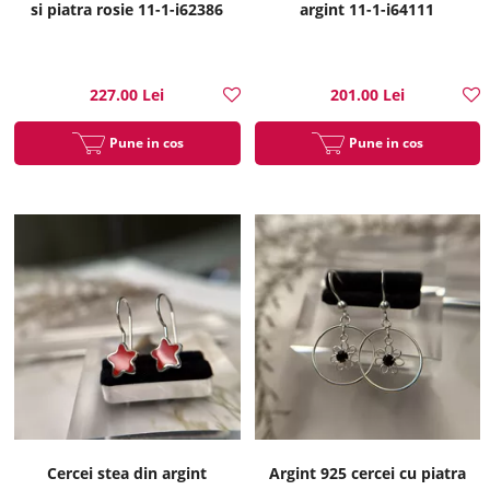
si piatra rosie 11-1-i62386
argint 11-1-i64111
227.00 Lei
201.00 Lei
Pune in cos
Pune in cos
Cercei stea din argint
Argint 925 cercei cu piatra