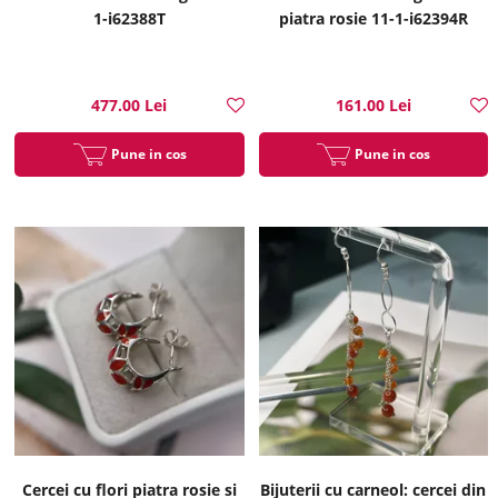
1-i62388T
piatra rosie 11-1-i62394R
477.00 Lei
161.00 Lei
Pune in cos
Pune in cos
Cercei cu flori piatra rosie si
Bijuterii cu carneol: cercei din