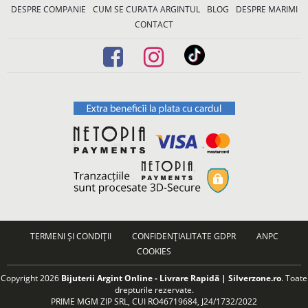
DESPRE COMPANIE
CUM SE CURATA ARGINTUL
BLOG
DESPRE MARIMI
CONTACT
TERMENI ȘI CONDIȚII
CONFIDENȚIALITATE GDPR
ANPC
COOKIES
Copyright 2026
Bijuterii Argint Online - Livrare Rapidă | Silverzone.ro
. Toate
drepturile rezervate.
PRIME MGM ZIP SRL, CUI RO46719684, J24/1732/2022