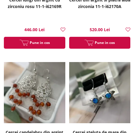
zirconiu rosu 11-1-i62169R
zirconia 11-1-i62170A
446.00 Lei
520.00 Lei
Pune in cos
Pune in cos
Cercei candelabru din argint
Cercei steluta de mare din