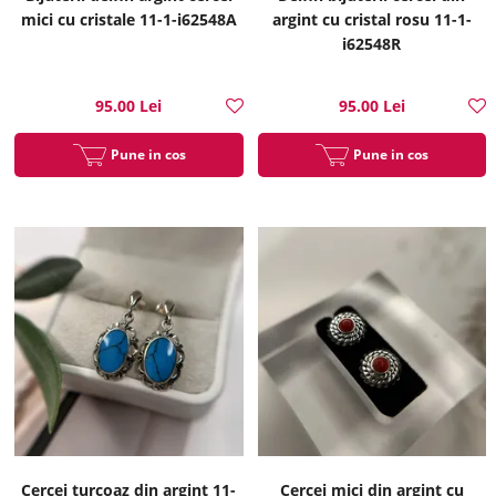
mici cu cristale 11-1-i62548A
argint cu cristal rosu 11-1-
i62548R
95.00 Lei
95.00 Lei
Pune in cos
Pune in cos
Cercei turcoaz din argint 11-
Cercei mici din argint cu