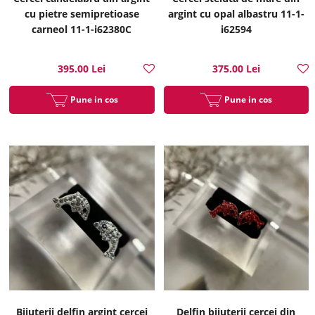
cu pietre semipretioase
argint cu opal albastru 11-1-
carneol 11-1-i62380C
i62594
395.00 Lei
375.00 Lei
Pune in cos
Pune in cos
Bijuterii delfin argint cercei
Delfin bijuterii cercei din