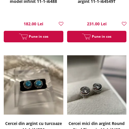
model infinit 11-1-i6488
argint 11-1-i64549T
182.00 Lei
231.00 Lei
Pune in cos
Pune in cos
Cercei din argint cu turcoaze
Cercei mici din argint Round