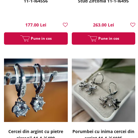
11-1-i64556
Stud Zirconia 11-1-i6495
177.00 Lei
263.00 Lei
Pune in cos
Pune in cos
Cercei din argint cu pietre
Porumbei cu inima cercei din