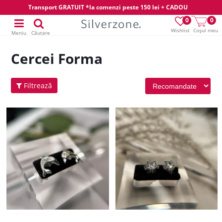
Transport GRATUIT *la comenzi peste 150 lei + CADOU
0
0
Wishlist
Coșul meu
Meniu
Căutare
Cercei Forma
Filtrează