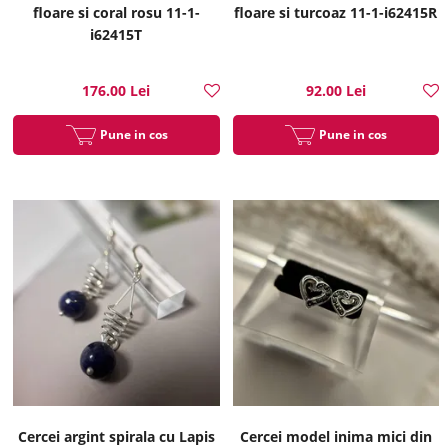
floare si coral rosu 11-1-
floare si turcoaz 11-1-i62415R
i62415T
176.00 Lei
92.00 Lei
Pune in cos
Pune in cos
Cercei argint spirala cu Lapis
Cercei model inima mici din