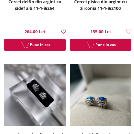
Cercei delfin din argint cu
Cercei pisica din argint cu
sidef alb 11-1-i6254
zirconia 11-1-i62100
264.00 Lei
135.00 Lei
Pune in cos
Pune in cos