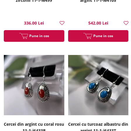
zirconii 11-1-i6499
argint 11-1-i64105
336.00 Lei
542.00 Lei
Pune in cos
Pune in cos
Cercei din argint cu coral rosu
Cercei cu turcoaz albastru din
11-1-i6433R
argint 11-1-i6433T