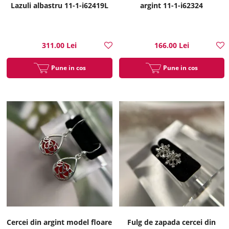
Lazuli albastru 11-1-i62419L
argint 11-1-i62324
311.00 Lei
166.00 Lei
Pune in cos
Pune in cos
Cercei din argint model floare
Fulg de zapada cercei din