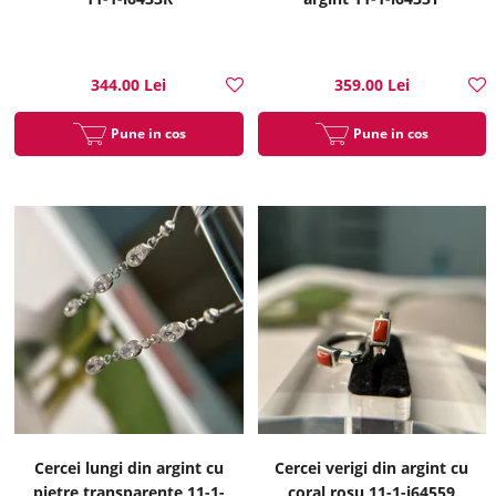
344.00 Lei
359.00 Lei
Pune in cos
Pune in cos
Cercei lungi din argint cu
Cercei verigi din argint cu
pietre transparente 11-1-
coral rosu 11-1-i64559