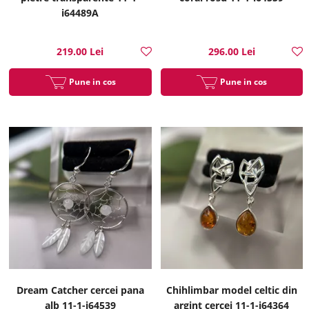
i64489A
219.00 Lei
296.00 Lei
Pune in cos
Pune in cos
Dream Catcher cercei pana
Chihlimbar model celtic din
alb 11-1-i64539
argint cercei 11-1-i64364