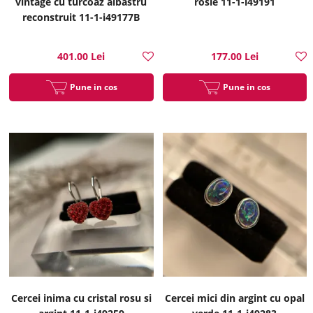
vintage cu turcoaz albastru
rosie 11-1-i49191
reconstruit 11-1-i49177B
401.00 Lei
177.00 Lei
Pune in cos
Pune in cos
Cercei inima cu cristal rosu si
Cercei mici din argint cu opal