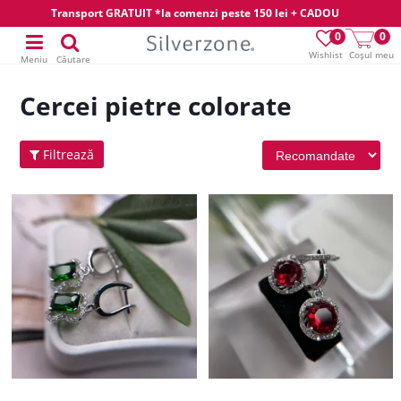
Transport GRATUIT *la comenzi peste 150 lei + CADOU
0
0
Wishlist
Coșul meu
Meniu
Căutare
Cercei pietre colorate
Filtrează