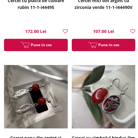
Cercei cu piatra de culoare
Cercei mici din argint cu
rubin 11-1-i44495
zirconia verde 11-1-i44490V
172.00 Lei
107.00 Lei
Pune in cos
Pune in cos
Cercei pana din argint si
Cercei cu simbolul hindus Om