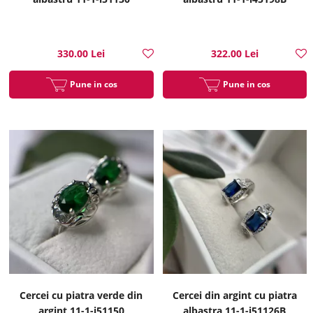
330.00 Lei
322.00 Lei
Pune in cos
Pune in cos
Cercei cu piatra verde din
Cercei din argint cu piatra
argint 11-1-i51150
albastra 11-1-i51126B