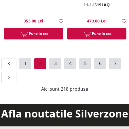
11-1-i5191AQ
353.00 Lei
479.00 Lei
Pune in cos
Pune in cos
1
2
3
4
5
6
7
Aici sunt
218
produse
Afla noutatile Silverzone