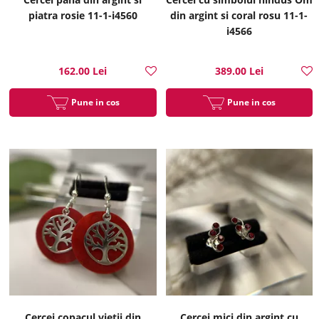
piatra rosie 11-1-i4560
din argint si coral rosu 11-1-
i4566
162.00 Lei
389.00 Lei
Pune in cos
Pune in cos
Cercei copacul vietii din
Cercei mici din argint cu