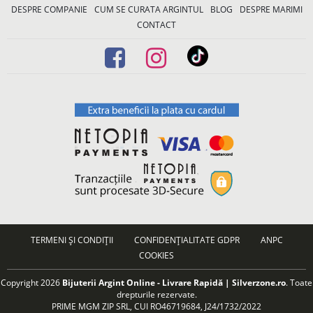
DESPRE COMPANIE
CUM SE CURATA ARGINTUL
BLOG
DESPRE MARIMI
CONTACT
TERMENI ȘI CONDIȚII
CONFIDENȚIALITATE GDPR
ANPC
COOKIES
Copyright 2026
Bijuterii Argint Online - Livrare Rapidă | Silverzone.ro
. Toate
drepturile rezervate.
PRIME MGM ZIP SRL, CUI RO46719684, J24/1732/2022