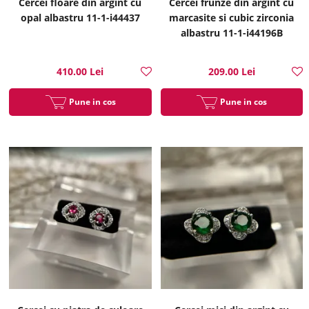
Cercei floare din argint cu
Cercei frunze din argint cu
opal albastru 11-1-i44437
marcasite si cubic zirconia
albastru 11-1-i44196B
410.00 Lei
209.00 Lei
Pune in cos
Pune in cos