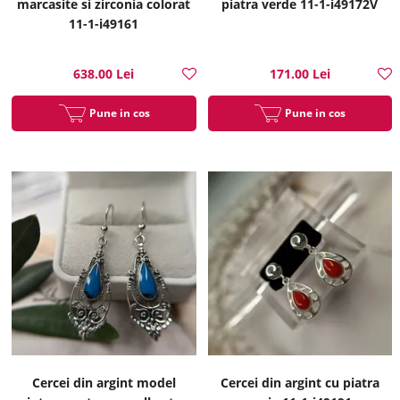
marcasite si zirconia colorat
piatra verde 11-1-i49172V
11-1-i49161
638.00 Lei
171.00 Lei
Pune in cos
Pune in cos
Cercei din argint model
Cercei din argint cu piatra