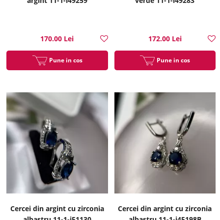
argint 11-1-i49259
verde 11-1-i49283
170.00 Lei
172.00 Lei
Pune in cos
Pune in cos
Cercei din argint cu zirconia
Cercei din argint cu zirconia
albastru 11-1-i51130
albastru 11-1-i45198B