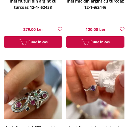
Inel fluturi din argint cu
Inel mic din argint cu turcoaz
turcoaz 12-1-i62438
12-1-i62446
279.00 Lei
120.00 Lei
Pune in cos
Pune in cos