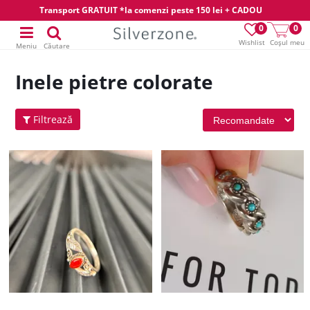
Transport GRATUIT *la comenzi peste 150 lei + CADOU
0
0
Wishlist
Coșul meu
Meniu
Căutare
Inele pietre colorate
Filtrează