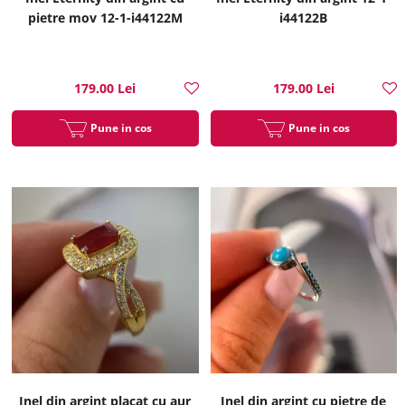
pietre mov 12-1-i44122M
i44122B
179.00 Lei
179.00 Lei
Pune in cos
Pune in cos
Inel din argint placat cu aur
Inel din argint cu pietre de