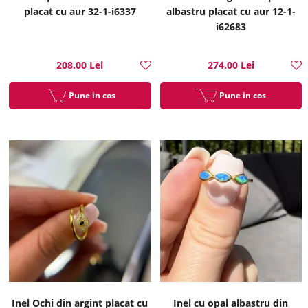
placat cu aur 32-1-i6337
albastru placat cu aur 12-1-
i62683
208.00 Lei
274.00 Lei
Pune in cos
Pune in cos
Inel Ochi din argint placat cu
Inel cu opal albastru din