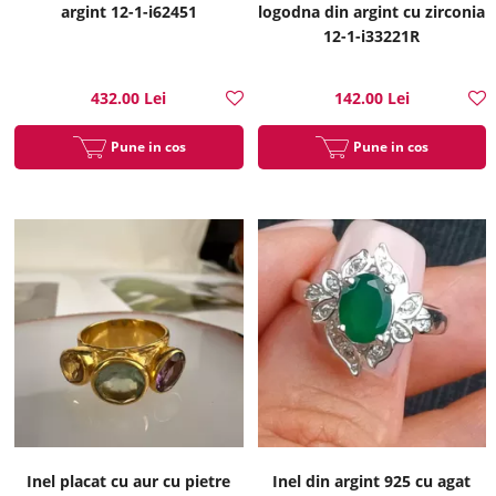
argint 12-1-i62451
logodna din argint cu zirconia
12-1-i33221R
432.00 Lei
142.00 Lei
Pune in cos
Pune in cos
Inel placat cu aur cu pietre
Inel din argint 925 cu agat