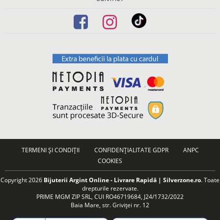
TERMENI ȘI CONDIȚII
CONFIDENȚIALITATE GDPR
ANPC
COOKIES
Copyright 2026
Bijuterii Argint Online - Livrare Rapidă | Silverzone.ro
. Toate
drepturile rezervate.
PRIME MGM ZIP SRL, CUI RO46719684, J24/1732/2022
Baia Mare, str. Griviței nr. 12