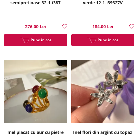
semipretioase 32-1-i387
verde 12-1-i39327V
276.00 Lei
184.00 Lei
Pune in cos
Pune in cos
Inel placat cu aur cu pietre
Inel flori din argint cu topaz