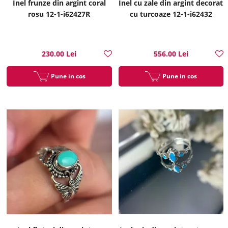
Inel frunze din argint coral
Inel cu zale din argint decorat
rosu 12-1-i62427R
cu turcoaze 12-1-i62432
230.00 Lei
556.00 Lei
Pune in cos
Pune in cos