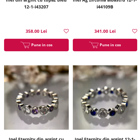
12-1-i43207
i44109B
358.00 Lei
341.00 Lei
Pune in cos
Pune in cos
Inel Eternity din argint cu
Inel Eternity din argint 12-1-