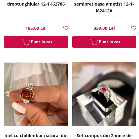
dreptunghiular 12-1-i62786
semipretioasa ametist 12-1-
i62412A
185.00 Lei
359.00 Lei
Pune in cos
Pune in cos
Inel cu chihlimbar natural din
Set compus din 2 inele de