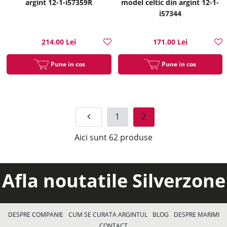
argint 12-1-i57359R
model celtic din argint 12-1-
i57344
214.00 Lei
171.00 Lei
Pune in cos
Pune in cos
1
2
Aici sunt
62
produse
Afla noutatile Silverzone
DESPRE COMPANIE
CUM SE CURATA ARGINTUL
BLOG
DESPRE MARIMI
CONTACT