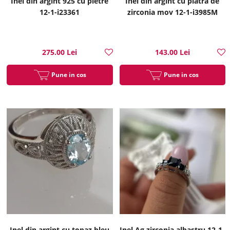
Inel din argint 925 cu pietre
Inel din argint cu piatra de
12-1-i23361
zirconia mov 12-1-i3985M
275.00 Lei
143.00 Lei
Pune in cos
Pune in cos
Inel din argint cu topaz bleu
Inel Ag zirconia albastru 12-1-