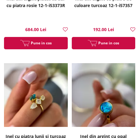
cu piatra rosie 12-1-i53373R
culoare turcoaz 12-1-i57357
684.00 Lei
192.00 Lei
Pune in cos
Pune in cos
Inel cu piatra lunii si turcoaz
Inel din argint cu opal