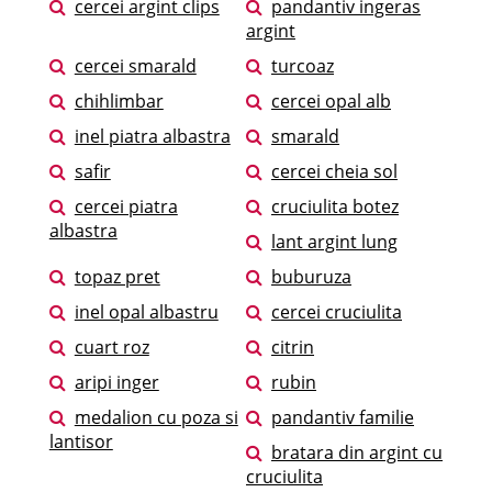
cercei argint clips
pandantiv ingeras
argint
cercei smarald
turcoaz
chihlimbar
cercei opal alb
inel piatra albastra
smarald
safir
cercei cheia sol
cercei piatra
cruciulita botez
albastra
lant argint lung
topaz pret
buburuza
inel opal albastru
cercei cruciulita
cuart roz
citrin
aripi inger
rubin
medalion cu poza si
pandantiv familie
lantisor
bratara din argint cu
cruciulita