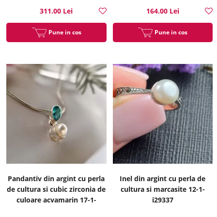
311.00 Lei
164.00 Lei
Pune in cos
Pune in cos
Pandantiv din argint cu perla
Inel din argint cu perla de
de cultura si cubic zirconia de
cultura si marcasite 12-1-
culoare acvamarin 17-1-
i29337
i2944B