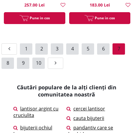
257.00 Lei
183.00 Lei
Pune in cos
Pune in cos
1
2
3
4
5
6
7
8
9
10
Căutări populare de la alți clienți din
comunitatea noastră
lantisor argint cu
cercei lantisor
cruciulita
cauta bijuterii
bijuterii ochiul
pandantiv care se