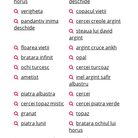
horus
deschide
verigheta
copacul vietii
pandantiv inima
cercei creole argint
deschide
steaua lui david
argint
floarea vietii
argint cruce ankh
bratara infinit
opal
ochi turcesc
cercei turcoaz
ametist
inel argint safir
albastru
piatra albastra
cercei
cercei topaz mistic
cercei piatra verde
granat
topaz
piatra lunii
bratara ochiul lui
horus