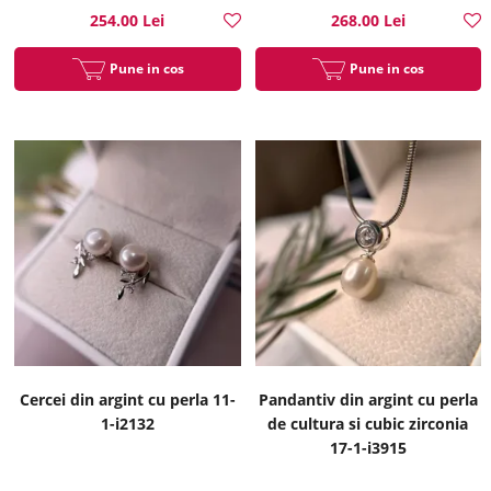
254.00 Lei
268.00 Lei
Pune in cos
Pune in cos
Cercei din argint cu perla 11-
Pandantiv din argint cu perla
1-i2132
de cultura si cubic zirconia
17-1-i3915