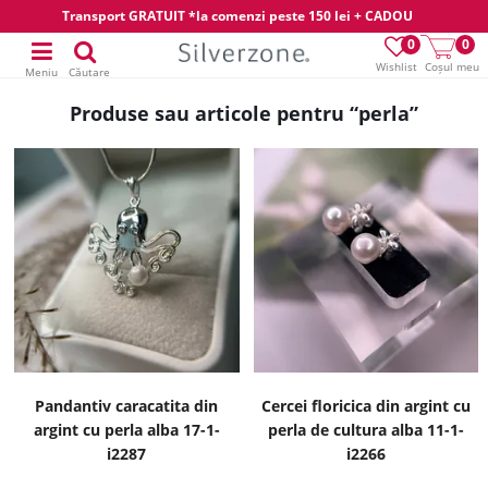
Transport GRATUIT *la comenzi peste 150 lei + CADOU
0
0
Wishlist
Coșul meu
Meniu
Căutare
Produse sau articole pentru “perla”
Pandantiv caracatita din
Cercei floricica din argint cu
argint cu perla alba 17-1-
perla de cultura alba 11-1-
i2287
i2266