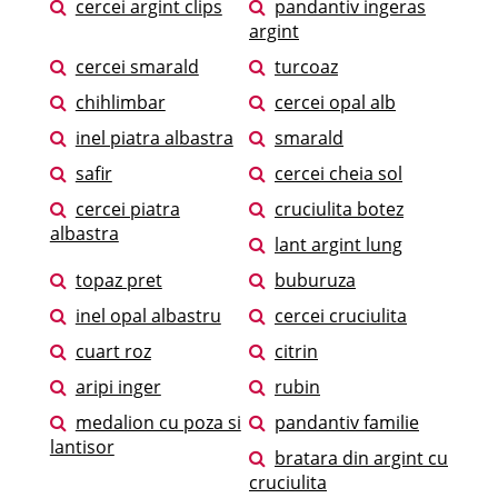
cercei argint clips
pandantiv ingeras
argint
cercei smarald
turcoaz
chihlimbar
cercei opal alb
inel piatra albastra
smarald
safir
cercei cheia sol
cercei piatra
cruciulita botez
albastra
lant argint lung
topaz pret
buburuza
inel opal albastru
cercei cruciulita
cuart roz
citrin
aripi inger
rubin
medalion cu poza si
pandantiv familie
lantisor
bratara din argint cu
cruciulita