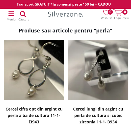
Transport GRATUIT *la comenzi peste 150 lei + CADOU
0
0
Wishlist
Coșul meu
Meniu
Căutare
Produse sau articole pentru “perla”
Cercei cifra opt din argint cu
Cercei lungi din argint cu
perla alba de cultura 11-1-
perla de cultura si cubic
i3943
zirconia 11-1-i3934