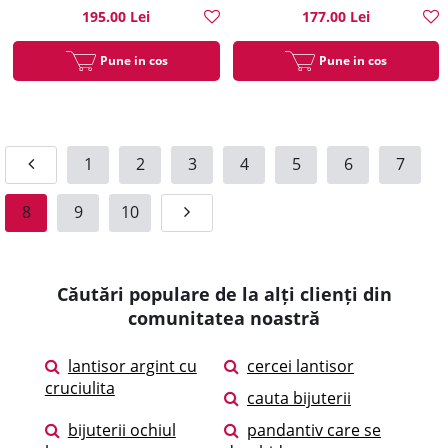
195.00 Lei
177.00 Lei
Pune in cos
Pune in cos
1
2
3
4
5
6
7
8
9
10
Căutări populare de la alți clienți din
comunitatea noastră
lantisor argint cu
cercei lantisor
cruciulita
cauta bijuterii
bijuterii ochiul
pandantiv care se