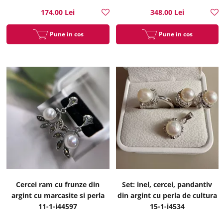
174.00 Lei
348.00 Lei
Pune in cos
Pune in cos
Cercei ram cu frunze din
Set: inel, cercei, pandantiv
argint cu marcasite si perla
din argint cu perla de cultura
11-1-i44597
15-1-i4534