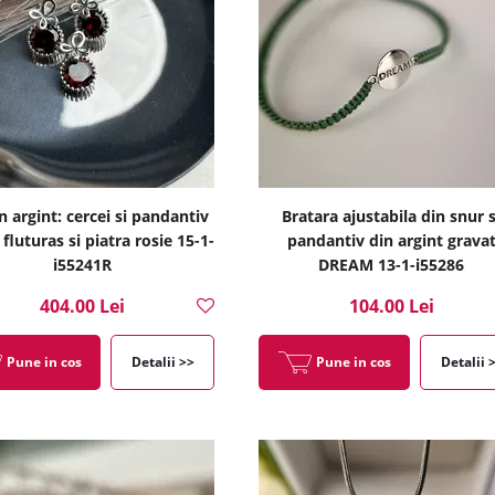
n argint: cercei si pandantiv
Bratara ajustabila din snur s
fluturas si piatra rosie 15-1-
pandantiv din argint grava
i55241R
DREAM 13-1-i55286
404.00 Lei
104.00 Lei
Pune in cos
Detalii >>
Pune in cos
Detalii 