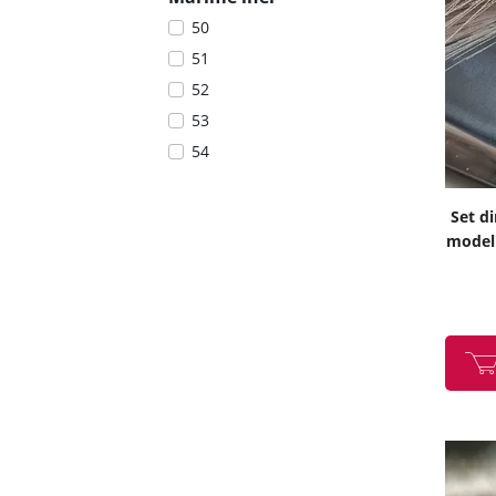
50
51
52
53
54
Set di
model 