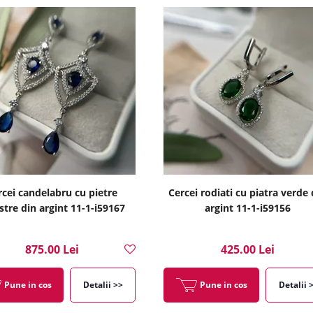
rcei candelabru cu pietre
Cercei rodiati cu piatra verde 
stre din argint 11-1-i59167
argint 11-1-i59156
875.00 Lei
425.00 Lei
Pune in cos
Detalii >>
Pune in cos
Detalii 