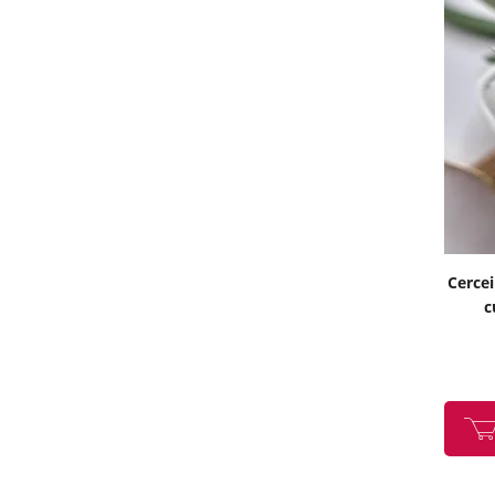
Cercei
c