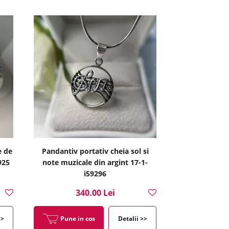
e de
Pandantiv portativ cheia sol si
925
note muzicale din argint 17-1-
i59296
340.00 Lei
>>
Pune in cos
Detalii >>