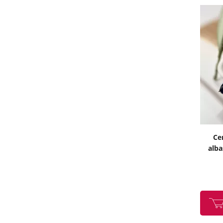
Ce
alba