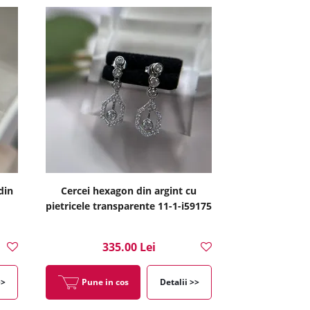
din
Cercei hexagon din argint cu
pietricele transparente 11-1-i59175
335.00 Lei
>>
Pune in cos
Detalii >>