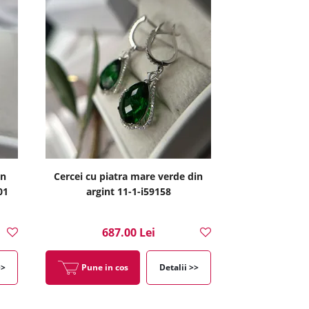
in
Cercei cu piatra mare verde din
01
argint 11-1-i59158
687.00 Lei
>>
Pune in cos
Detalii >>