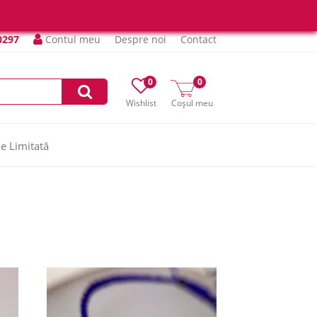
0297
Contul meu
Despre noi
Contact
0
0
Wishlist
Coșul meu
ie Limitată