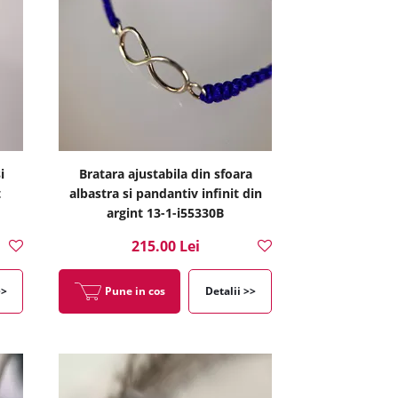
i
Bratara ajustabila din sfoara
t
albastra si pandantiv infinit din
argint 13-1-i55330B
215.00 Lei
>>
Pune in cos
Detalii >>