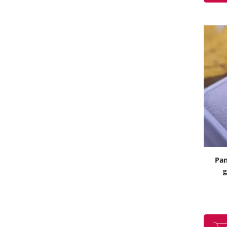
Pan
g