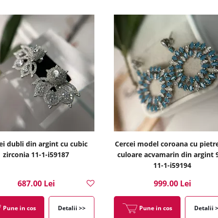
ei dubli din argint cu cubic
Cercei model coroana cu pietr
zirconia 11-1-i59187
culoare acvamarin din argint 
11-1-i59194
687.00 Lei
999.00 Lei
Pune in cos
Detalii >>
Pune in cos
Detalii 