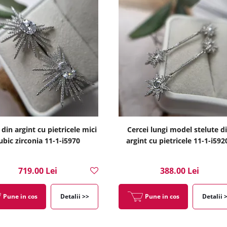
 din argint cu pietricele mici
Cercei lungi model stelute d
ubic zirconia 11-1-i5970
argint cu pietricele 11-1-i592
719.00 Lei
388.00 Lei
Pune in cos
Detalii >>
Pune in cos
Detalii 