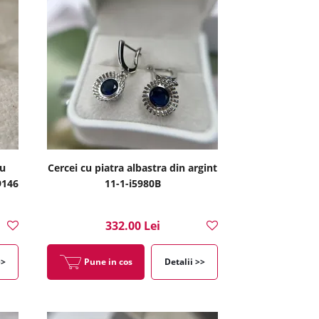
cu
Cercei cu piatra albastra din argint
9146
11-1-i5980B
332.00 Lei
>>
Pune in cos
Detalii >>