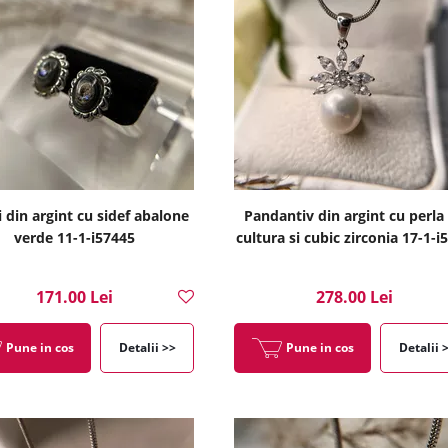
 din argint cu sidef abalone
Pandantiv din argint cu perla
verde 11-1-i57445
cultura si cubic zirconia 17-1-i
171.00 Lei
278.00 Lei
Pune in cos
Detalii >>
Pune in cos
Detalii 