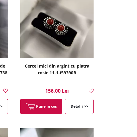
 de
Cercei mici din argint cu piatra
5738
rosie 11-1-i59390R
156.00 Lei
>>
Pune in cos
Detalii >>