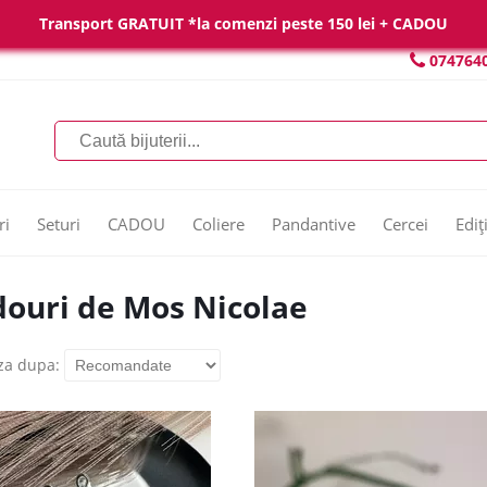
Transport GRATUIT *la comenzi peste 150 lei + CADOU
074764
ri
Seturi
CADOU
Coliere
Pandantive
Cercei
Ediț
ouri de Mos Nicolae
za dupa: