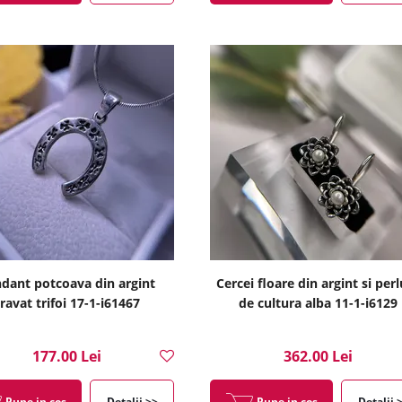
dant potcoava din argint
Cercei floare din argint si per
ravat trifoi 17-1-i61467
de cultura alba 11-1-i6129
177.00 Lei
362.00 Lei
Pune in cos
Detalii >>
Pune in cos
Detalii 