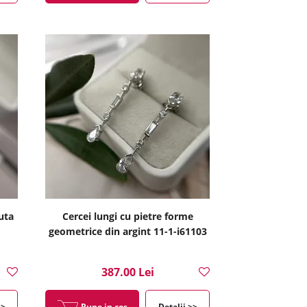
luta
Cercei lungi cu pietre forme
geometrice din argint 11-1-i61103
387.00 Lei
>>
Pune in cos
Detalii >>