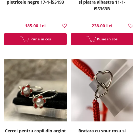
pietricele negre 17-1-i55193
si piatra albastra 11-1-
i55363B
185.00 Lei
238.00 Lei
Pune in cos
Pune in cos
Cercei pentru copii din argint
Bratara cu snur rosu si