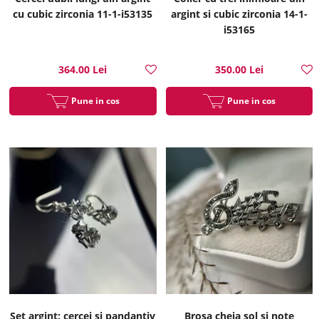
cu cubic zirconia 11-1-i53135
argint si cubic zirconia 14-1-
i53165
364.00 Lei
350.00 Lei
Pune in cos
Pune in cos
Set argint: cercei si pandantiv
Brosa cheia sol si note