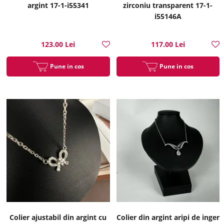
argint 17-1-i55341
zirconiu transparent 17-1-
i55146A
123.00 Lei
117.00 Lei
Pune in cos
Pune in cos
Colier ajustabil din argint cu
Colier din argint aripi de inger