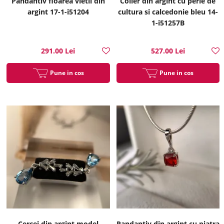
Pandantiv floarea vietii din
Colier din argint cu perle de
argint 17-1-i51204
cultura si calcedonie bleu 14-
1-i51257B
291.00 Lei
527.00 Lei
Pune in cos
Pune in cos
Cercei din argint model
Pandantiv din argint cu piatra