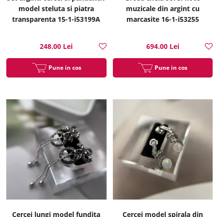
model steluta si piatra
muzicale din argint cu
transparenta 15-1-i53199A
marcasite 16-1-i53255
248.00 Lei
694.00 Lei
Pune in cos
Pune in cos
Cercei lungi model fundita
Cercei model spirala din