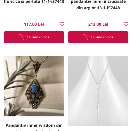
floricica si perluta 11-1-i57443
pandantiv inimi incrucisate
din argint 13-1-i57448
117.00 Lei
213.00 Lei
Pune in cos
Pune in cos
Pandantiv inner wisdom din