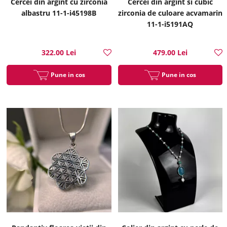
Cercei din argint cu zirconia
Cercei din argint si cubic
albastru 11-1-i45198B
zirconia de culoare acvamarin
11-1-i5191AQ
322.00 Lei
479.00 Lei
Pune in cos
Pune in cos