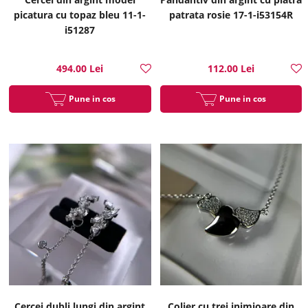
picatura cu topaz bleu 11-1-
patrata rosie 17-1-i53154R
i51287
494.00 Lei
112.00 Lei
Pune in cos
Pune in cos
Cercei dubli lungi din argint
Colier cu trei inimioare din