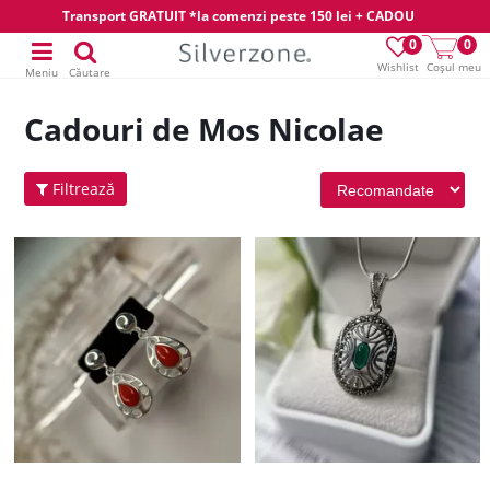
Transport GRATUIT *la comenzi peste 150 lei + CADOU
0
0
Wishlist
Coșul meu
Meniu
Căutare
Cadouri de Mos Nicolae
Filtrează