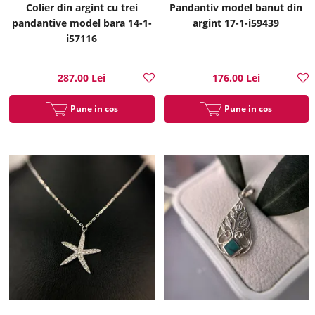
Colier din argint cu trei
Pandantiv model banut din
pandantive model bara 14-1-
argint 17-1-i59439
i57116
287.00 Lei
176.00 Lei
Pune in cos
Pune in cos