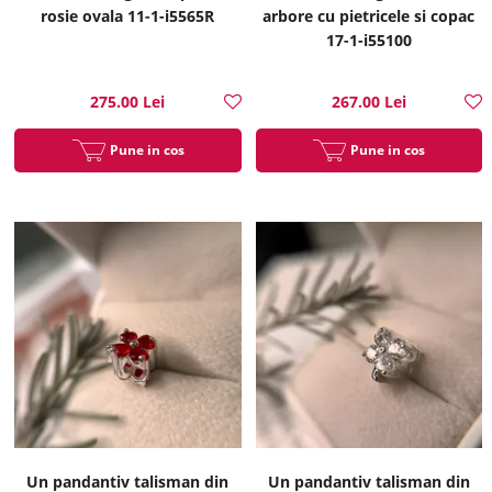
rosie ovala 11-1-i5565R
arbore cu pietricele si copac
17-1-i55100
275.00 Lei
267.00 Lei
Pune in cos
Pune in cos
Un pandantiv talisman din
Un pandantiv talisman din