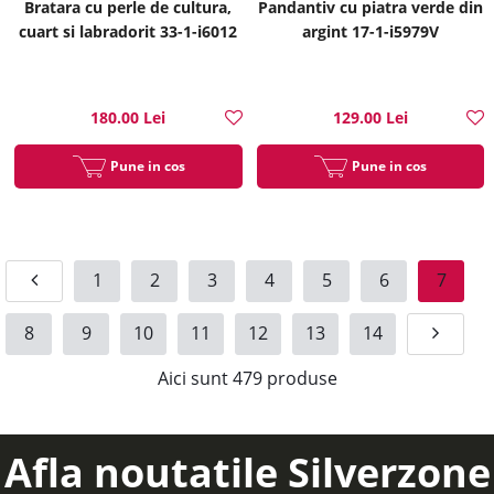
Bratara cu perle de cultura,
Pandantiv cu piatra verde din
cuart si labradorit 33-1-i6012
argint 17-1-i5979V
180.00 Lei
129.00 Lei
Pune in cos
Pune in cos
1
2
3
4
5
6
7
8
9
10
11
12
13
14
Aici sunt
479
produse
Afla noutatile Silverzone