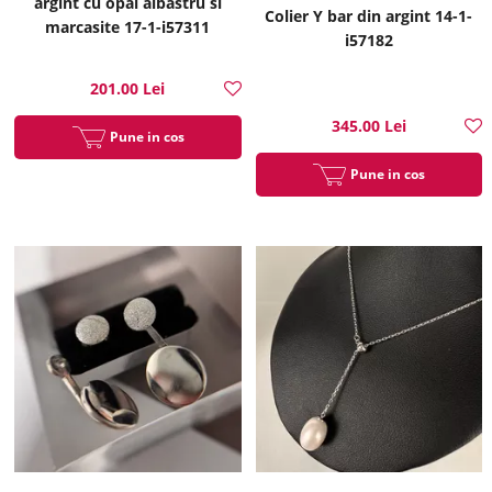
argint cu opal albastru si
Colier Y bar din argint 14-1-
marcasite 17-1-i57311
i57182
201.00 Lei
345.00 Lei
Pune in cos
Pune in cos