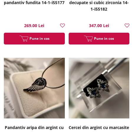
pandantiv fundita 14-1-i55177
decupate si cubic zirconia 14-
1-i55182
269.00 Lei
347.00 Lei
Pune in cos
Pune in cos
Pandantiv aripa din argint cu
Cercei din argint cu marcasite