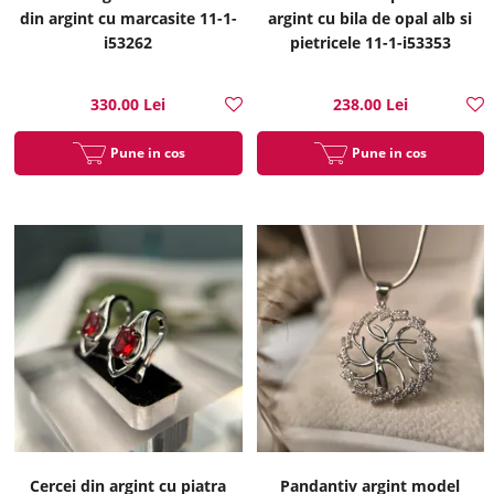
din argint cu marcasite 11-1-
argint cu bila de opal alb si
i53262
pietricele 11-1-i53353
330.00 Lei
238.00 Lei
Pune in cos
Pune in cos
Cercei din argint cu piatra
Pandantiv argint model