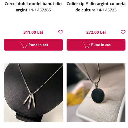
Cercei dubli model banut din
Colier tip Y din argint cu perla
argint 11-1-i57265
de cultura 14-1-i5723
311.00 Lei
272.00 Lei
Pune in cos
Pune in cos