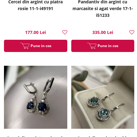
Cercei din argint cu piatra
Pandantiv din argint cu
rosie 11-1-i49191
marcasite si agat verde 17-1-
i51233
177.00 Lei
335.00 Lei
Pune in cos
Pune in cos