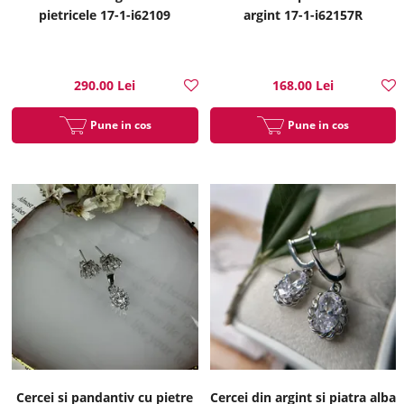
pietricele 17-1-i62109
argint 17-1-i62157R
290.00 Lei
168.00 Lei
Pune in cos
Pune in cos
Cercei si pandantiv cu pietre
Cercei din argint si piatra alba