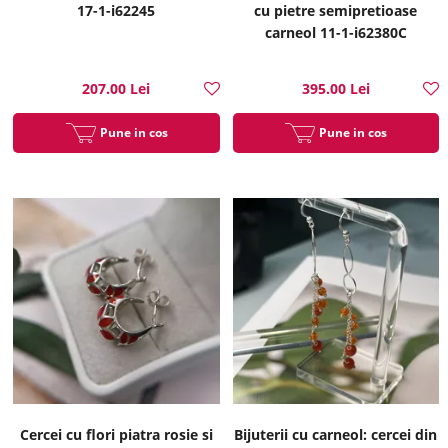
17-1-i62245
cu pietre semipretioase
carneol 11-1-i62380C
207.00 Lei
395.00 Lei
Pune in cos
Pune in cos
Cercei cu flori piatra rosie si
Bijuterii cu carneol: cercei din