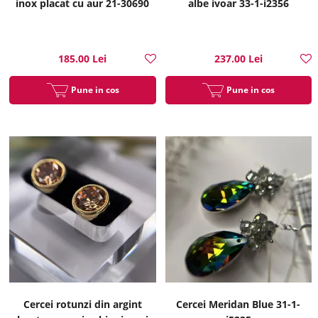
inox placat cu aur 21-30690
albe ivoar 33-1-i2356
185.00 Lei
237.00 Lei
Pune in cos
Pune in cos
Cercei rotunzi din argint
Cercei Meridan Blue 31-1-