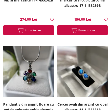
alb si marcasite 11-1-i53242B
marcasite si cubic zirconia
albastru 17-1-i53239B
274.00 Lei
156.00 Lei
Pune in cos
Pune in cos
Pandantiv din argint floare cu
Cercei ovali din argint cu opal
petale colorate cubic zirconia
albastru 11-1-i53351B