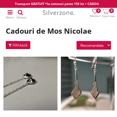
Transport GRATUIT *la comenzi peste 150 lei + CADOU
0
0
Wishlist
Coșul meu
Meniu
Căutare
Cadouri de Mos Nicolae
Filtrează