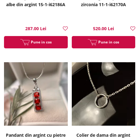
albe din argint 15-1-i62186A
zirconia 11-1-i62170A
287.00 Lei
520.00 Lei
Pune in cos
Pune in cos
Pandant din argint cu pietre
Colier de dama din argint