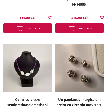
14-1-i5531
141.00 Lei
346.00 Lei
Pune in cos
Pune in cos
Colier cu pietre
Un pandantiv margica din
semipretioase ametist si
argint cu zirconiu mov 17-1-