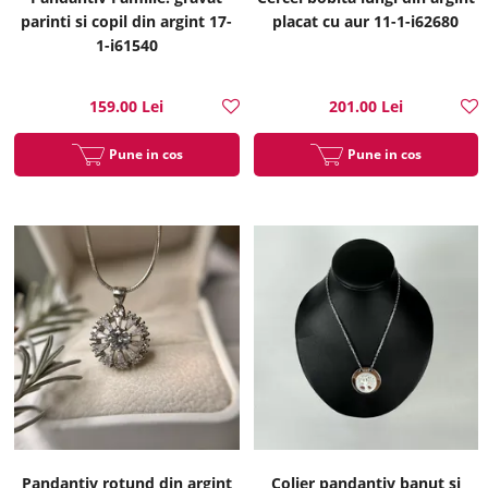
parinti si copil din argint 17-
placat cu aur 11-1-i62680
1-i61540
159.00 Lei
201.00 Lei
Pune in cos
Pune in cos
Pandantiv rotund din argint
Colier pandantiv banut si