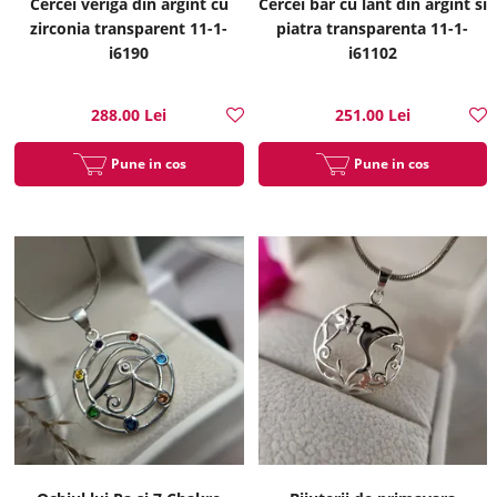
Cercei veriga din argint cu
Cercei bar cu lant din argint si
zirconia transparent 11-1-
piatra transparenta 11-1-
i6190
i61102
288.00 Lei
251.00 Lei
Pune in cos
Pune in cos