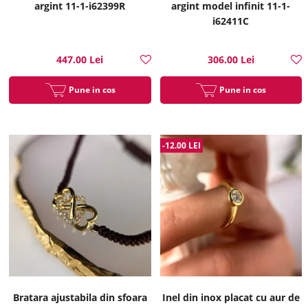
argint 11-1-i62399R
argint model infinit 11-1-
i62411C
447.00 Lei
306.00 Lei
Pune in cos
Pune in cos
-12.00 LEI
Bratara ajustabila din sfoara
Inel din inox placat cu aur de