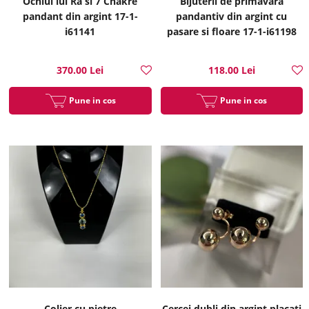
Ochiul lui Ra si 7 Chakre
Bijuterii de primavara
pandant din argint 17-1-
pandantiv din argint cu
i61141
pasare si floare 17-1-i61198
370.00 Lei
118.00 Lei
Pune in cos
Pune in cos
Colier cu pietre
Cercei dubli din argint placati