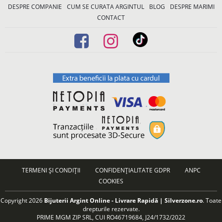
DESPRE COMPANIE
CUM SE CURATA ARGINTUL
BLOG
DESPRE MARIMI
CONTACT
TERMENI ȘI CONDIȚII
CONFIDENȚIALITATE GDPR
ANPC
COOKIES
Copyright 2026
Bijuterii Argint Online - Livrare Rapidă | Silverzone.ro
. Toate
drepturile rezervate.
PRIME MGM ZIP SRL, CUI RO46719684, J24/1732/2022