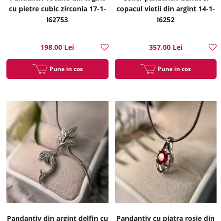
cu pietre cubic zirconia 17-1-
copacul vietii din argint 14-1-
i62753
i6252
198.00 Lei
357.00 Lei
Pune in cos
Pune in cos
Pandantiv din argint delfin cu
Pandantiv cu piatra rosie din