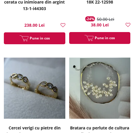
cerata cu inimioare din argint
18K 22-12598
13-1-i44303
-24%
50.00 Lei
38.00 Lei
238.00 Lei
Pune in cos
Pune in cos
Cercei verigi cu pietre din
Bratara cu perlute de cultura