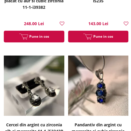
placat cu aur si cubic zirconia
i5235
11-1-i39382
248.00 Lei
143.00 Lei
Pune in cos
Pune in cos
Cercei din argint cu zirconia
Pandantiv din argint cu