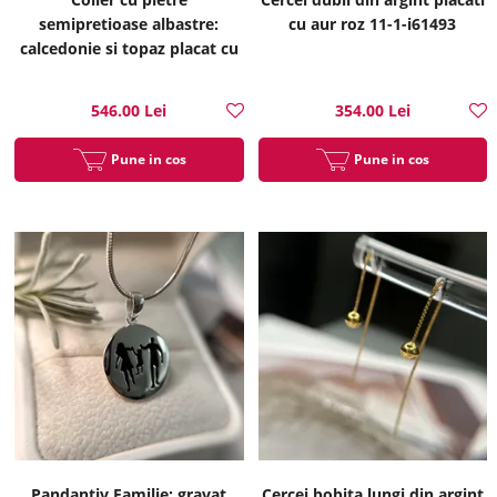
semipretioase albastre:
cu aur roz 11-1-i61493
calcedonie si topaz placat cu
aur 34-1-i6341
546.00 Lei
354.00 Lei
Pune in cos
Pune in cos
Pandantiv Familie: gravat
Cercei bobita lungi din argint