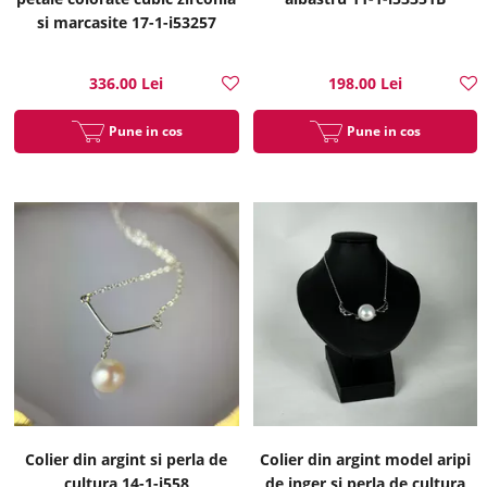
si marcasite 17-1-i53257
336.00 Lei
198.00 Lei
Pune in cos
Pune in cos
Colier din argint si perla de
Colier din argint model aripi
cultura 14-1-i558
de inger si perla de cultura