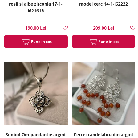
rosii si albe zirconia 17-1-
model cerc 14-1-i62222
i62161R
190.00 Lei
209.00 Lei
Pune in cos
Pune in cos
Simbol Om pandantiv argint
Cercei candelabru din argint