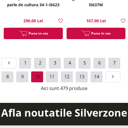
perle de cultura 34-1-i5623
i5637M
290.00 Lei
167.00 Lei
Pune in cos
Pune in cos
1
2
3
4
5
6
7
8
9
10
11
12
13
14
Aici sunt
479
produse
Afla noutatile Silverzone