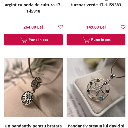
argint cu perla de cultura 17-
turcoaz verde 17-1-i59383
1-i5918
264.00 Lei
149.00 Lei
Pune in cos
Pune in cos
Un pandantiv pentru bratara
Pandantiv steaua lui david si