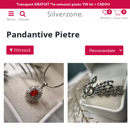
Transport GRATUIT *la comenzi peste 150 lei + CADOU
0
0
Wishlist
Coșul meu
Meniu
Căutare
Pandantive Pietre
Filtrează