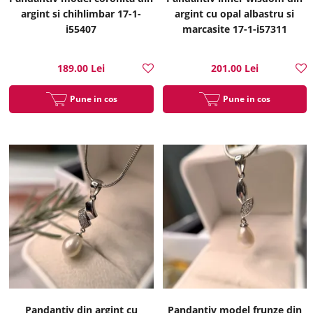
argint si chihlimbar 17-1-
argint cu opal albastru si
i55407
marcasite 17-1-i57311
189.00 Lei
201.00 Lei
Pune in cos
Pune in cos
Pandantiv din argint cu
Pandantiv model frunze din