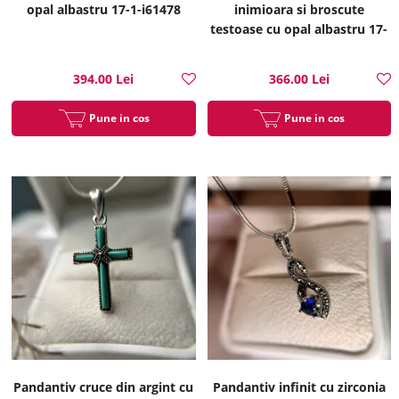
opal albastru 17-1-i61478
inimioara si broscute
testoase cu opal albastru 17-
1-i61476
394.00 Lei
366.00 Lei
Pune in cos
Pune in cos
Pandantiv cruce din argint cu
Pandantiv infinit cu zirconia