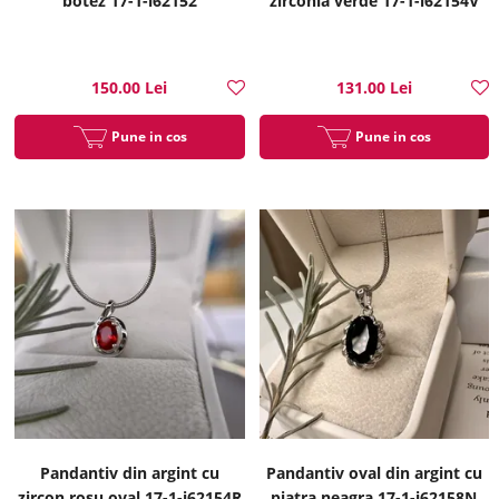
botez 17-1-i62152
zirconia verde 17-1-i62154V
150.00 Lei
131.00 Lei
Pune in cos
Pune in cos
Pandantiv din argint cu
Pandantiv oval din argint cu
zircon rosu oval 17-1-i62154R
piatra neagra 17-1-i62158N