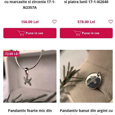
cu marcasite si zirconia 17-1-
si piatra lunii 17-1-i62640
i62357A
156.00 Lei
578.00 Lei
Pune in cos
Pune in cos
-72.00 LEI
Pandantiv foarte mic din
Pandantiv banut din argint cu