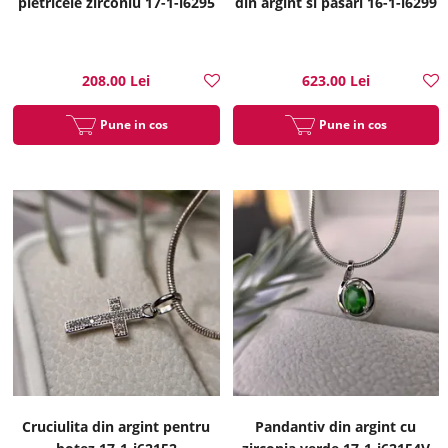
pietricele zirconiu 17-1-i6295
din argint si pasari 16-1-i6299
208.00 Lei
623.00 Lei
Pune in cos
Pune in cos
Cruciulita din argint pentru
Pandantiv din argint cu