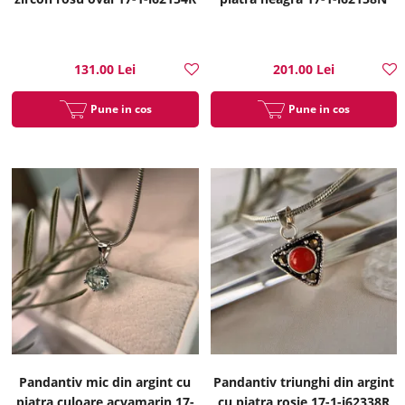
131.00 Lei
201.00 Lei
Pune in cos
Pune in cos
Pandantiv mic din argint cu
Pandantiv triunghi din argint
piatra culoare acvamarin 17-
cu piatra rosie 17-1-i62338R