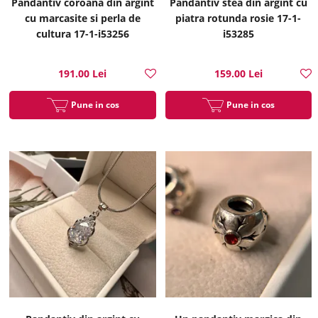
Pandantiv coroana din argint
Pandantiv stea din argint cu
cu marcasite si perla de
piatra rotunda rosie 17-1-
cultura 17-1-i53256
i53285
191.00 Lei
159.00 Lei
Pune in cos
Pune in cos