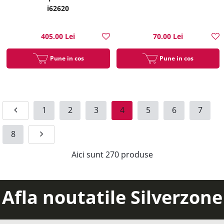
i62620
405.00 Lei
70.00 Lei
Pune in cos
Pune in cos
1
2
3
4
5
6
7
8
Aici sunt
270
produse
Afla noutatile Silverzone