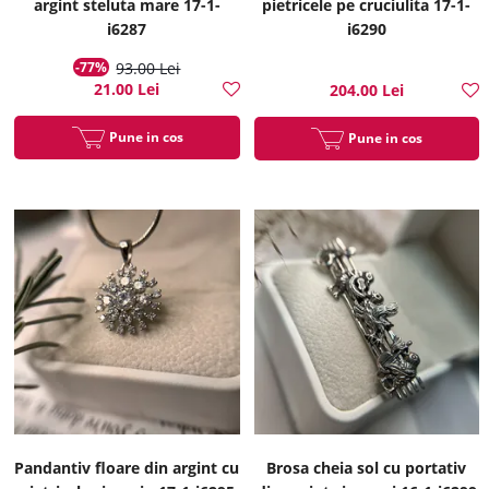
argint steluta mare 17-1-
pietricele pe cruciulita 17-1-
i6287
i6290
-77%
93.00 Lei
21.00 Lei
204.00 Lei
Pune in cos
Pune in cos
Pandantiv floare din argint cu
Brosa cheia sol cu portativ