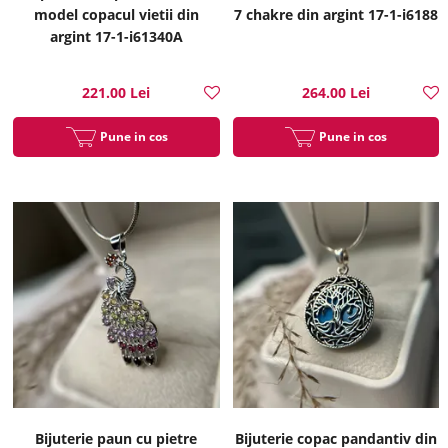
model copacul vietii din
7 chakre din argint 17-1-i6188
argint 17-1-i61340A
221.00 Lei
264.00 Lei
Pune in cos
Pune in cos
Bijuterie paun cu pietre
Bijuterie copac pandantiv din