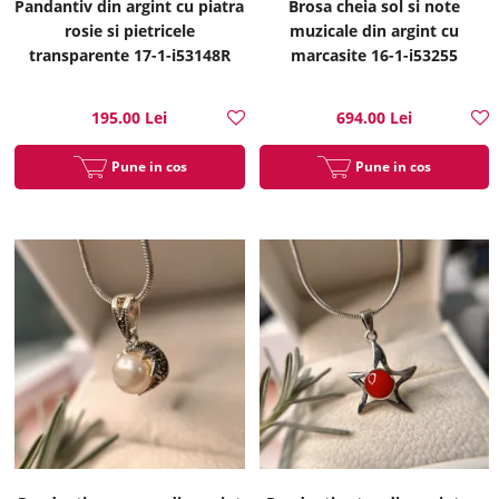
Pandantiv din argint cu piatra
Brosa cheia sol si note
rosie si pietricele
muzicale din argint cu
transparente 17-1-i53148R
marcasite 16-1-i53255
195.00 Lei
694.00 Lei
Pune in cos
Pune in cos