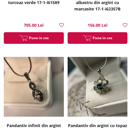
turcoaz verde 17-1-i61589
albastru din argint cu
marcasite 17-1-i62357B
705.00 Lei
156.00 Lei
Pune in cos
Pune in cos
Pandantiv infinit din argint
Pandantiv din argint cu topaz