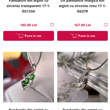
Pandantiv din argint cu
Un pandantiv margica din
zirconia transparent 17-1-
argint cu zirconiu rosu 17-1-
i55133A
i5637R
185.00 Lei
167.00 Lei
Pune in cos
Pune in cos
Pandantiv din argint cu
Pandantiv din argint cu