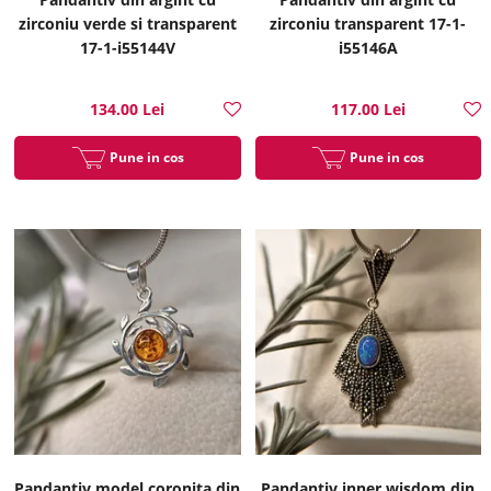
zirconiu verde si transparent
zirconiu transparent 17-1-
17-1-i55144V
i55146A
134.00 Lei
117.00 Lei
Pune in cos
Pune in cos
Pandantiv model coronita din
Pandantiv inner wisdom din