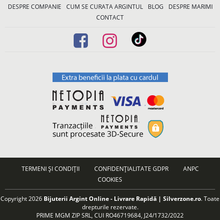
DESPRE COMPANIE
CUM SE CURATA ARGINTUL
BLOG
DESPRE MARIMI
CONTACT
TERMENI ȘI CONDIȚII
CONFIDENȚIALITATE GDPR
ANPC
COOKIES
Copyright 2026
Bijuterii Argint Online - Livrare Rapidă | Silverzone.ro
. Toate
drepturile rezervate.
PRIME MGM ZIP SRL, CUI RO46719684, J24/1732/2022