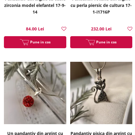
zirconia model elefantel 17-9-
cu perla piersic de cultura 17-
14
1-i1716P
84.00 Lei
232.00 Lei
Pune in cos
Pune in cos
Un pandantiv din argint cu
Pandantiv pisica din argint cu