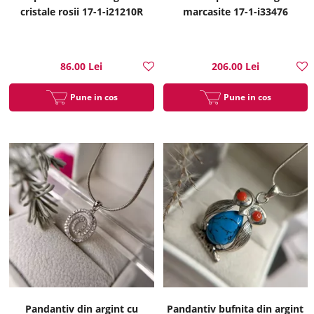
cristale rosii 17-1-i21210R
marcasite 17-1-i33476
86.00 Lei
206.00 Lei
Pune in cos
Pune in cos
Pandantiv din argint cu
Pandantiv bufnita din argint