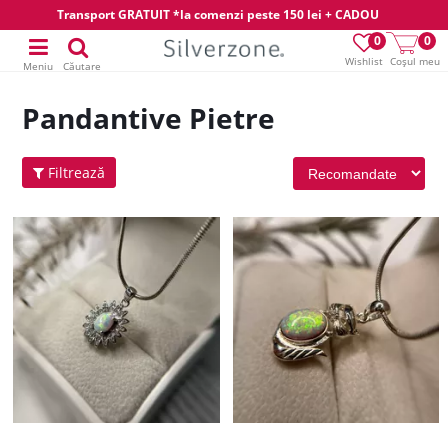
Transport GRATUIT *la comenzi peste 150 lei + CADOU
0
0
Wishlist
Coșul meu
Meniu
Căutare
Pandantive Pietre
Filtrează