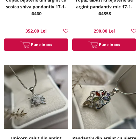
scoica shiva pandantiv 17-1-
argint pandantiv mic 17-1-
i6460
i64358
352.00 Lei
290.00 Lei
Pune in cos
Pune in cos
Unicorn calut din argint
Pandantiv din argint cu pietre