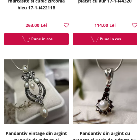
marcasite si cubic zirconia
placat cu aur 17-1-i44320
bleu 17-1-i42211B
263.00 Lei
114.00 Lei
Pune in cos
Pune in cos
Pandantiv vintage din argint
Pandantiv din argint cu