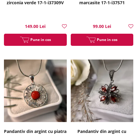
zirconia verde 17-1-i37309V
marcasite 17-1-i37571
149.00 Lei
99.00 Lei
Pune in cos
Pune in cos
Pandantiv din argint cu piatra
Pandantiv din argint cu