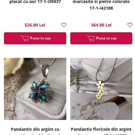
placat cu aur 17-1-i39437
marcasite si pietre colorate
17-1-i42188
526.00 Lei
364.00 Lei
Pune in cos
Pune in cos
Pandantiv din argint cu
Pandantiv floricele din argint