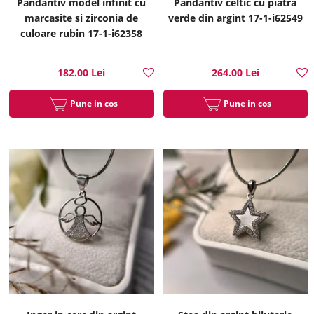
Pandantiv model infinit cu
Pandantiv celtic cu piatra
marcasite si zirconia de
verde din argint 17-1-i62549
culoare rubin 17-1-i62358
182.00 Lei
264.00 Lei
Pune in cos
Pune in cos