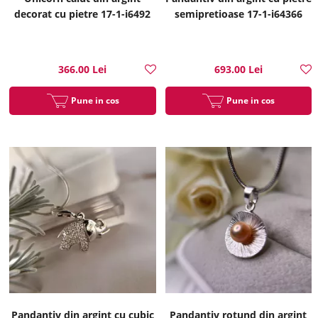
decorat cu pietre 17-1-i6492
semipretioase 17-1-i64366
366.00 Lei
693.00 Lei
Pune in cos
Pune in cos
Pandantiv din argint cu cubic
Pandantiv rotund din argint