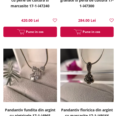
cu perle de cultura si
granate si perla de cultura 17-
marcasite 17-1-i47240
1-i47300
420.00 Lei
284.00 Lei
Pune in cos
Pune in cos
Pandantiv fundita din argint
Pandantiv floricica din argint
cu pietricele 17-1-i4965
cu marcasite 17-1-i49166