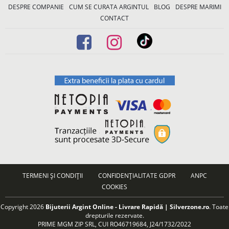
DESPRE COMPANIE
CUM SE CURATA ARGINTUL
BLOG
DESPRE MARIMI
CONTACT
TERMENI ȘI CONDIȚII
CONFIDENȚIALITATE GDPR
ANPC
COOKIES
Copyright 2026
Bijuterii Argint Online - Livrare Rapidă | Silverzone.ro
. Toate
drepturile rezervate.
PRIME MGM ZIP SRL, CUI RO46719684, J24/1732/2022