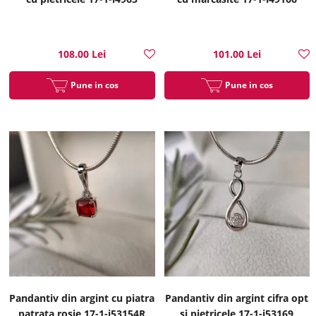
108.00 Lei
101.00 Lei
Pune in cos
Pune in cos
Pandantiv din argint cu piatra
Pandantiv din argint cifra opt
patrata rosie 17-1-i53154R
si pietricele 17-1-i53169