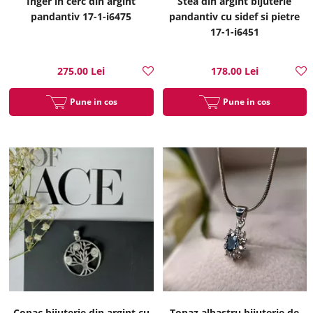
Inger in cerc din argint
Stea din argint bijuterie
pandantiv 17-1-i6475
pandantiv cu sidef si pietre
17-1-i6451
275.00 Lei
178.00 Lei
Pune in cos
Pune in cos
Copac bijuterie din argint cu
Topaz albastru bijuterie de