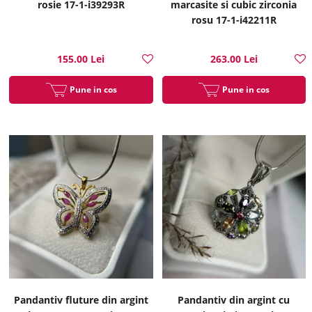
rosie 17-1-i39293R
marcasite si cubic zirconia
rosu 17-1-i42211R
155.00 Lei
263.00 Lei
Pune in cos
Pune in cos
Pandantiv fluture din argint
Pandantiv din argint cu