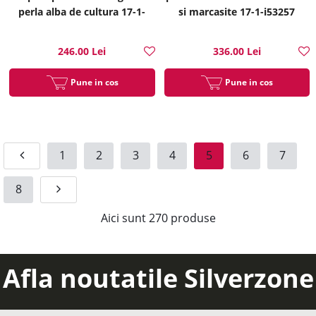
perla alba de cultura 17-1-
si marcasite 17-1-i53257
i53237
246.00 Lei
336.00 Lei
Pune in cos
Pune in cos
1
2
3
4
5
6
7
8
Aici sunt
270
produse
Afla noutatile Silverzone