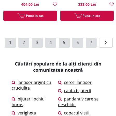
404.00 Lei
333.00 Lei
Pune in cos
Pune in cos
1
2
3
4
5
6
7
Căutări populare de la alți clienți din
comunitatea noastră
lantisor argint cu
cercei lantisor
cruciulita
cauta bijuterii
bijuterii ochiul
pandantiv care se
horus
deschide
verigheta
copacul vietii