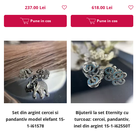
237.00 Lei
618.00 Lei
Pune in cos
Pune in cos
Set din argint cercei si
Bijuterii la set Eternity cu
pandantiv model elefant 15-
turcoaz: cercei, pandantiv,
1-i61578
inel din argint 15-1-i62550T