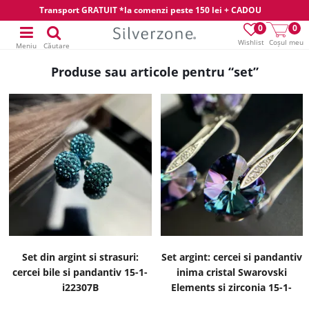
Transport GRATUIT *la comenzi peste 150 lei + CADOU
0
0
Wishlist
Coșul meu
Meniu
Căutare
Produse sau articole pentru “set”
Set din argint si strasuri:
Set argint: cercei si pandantiv
cercei bile si pandantiv 15-1-
inima cristal Swarovski
i22307B
Elements si zirconia 15-1-
i59470