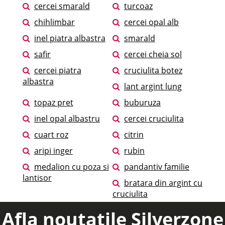
cercei smarald
turcoaz
chihlimbar
cercei opal alb
inel piatra albastra
smarald
safir
cercei cheia sol
cercei piatra
cruciulita botez
albastra
lant argint lung
topaz pret
buburuza
inel opal albastru
cercei cruciulita
cuart roz
citrin
aripi inger
rubin
medalion cu poza si
pandantiv familie
lantisor
bratara din argint cu
cruciulita
Afla noutatile Silverzone