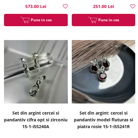
573.00 Lei
251.00 Lei
Pune in cos
Pune in cos
Set din argint cercei si
Set din argint: cercei si
pandantiv cifra opt si zirconiu
pandantiv model fluturas si
15-1-i55240A
piatra rosie 15-1-i55241R