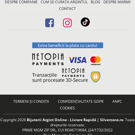
DESPRE COMPANIE
CUM SE CURATA ARGINTUL
BLOG
DESPRE MARIMI
CONTACT
TERMENI ȘI CONDIȚII
CONFIDENȚIALITATE GDPR
ANPC
COOKIES
Copyright 2026
Bijuterii Argint Online - Livrare Rapidă | Silverzone.ro
. Toate
drepturile rezervate.
PRIME MGM ZIP SRL, CUI RO46719684, J24/1732/2022