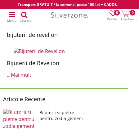
Transport GRATUIT *la comenzi peste 150 lei + CADOU
0
0
Wishlist
Coșul meu
Meniu
Căutare
bijuterii de revelion
Bijuterii de Revelion
Mai mult
...
Articole Recente
Bijuterii si pietre
pentru zodia gemeni