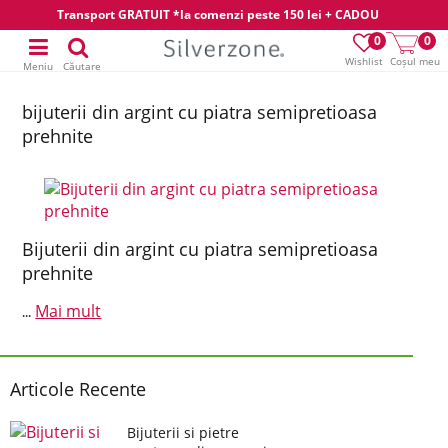
Transport GRATUIT *la comenzi peste 150 lei + CADOU
0
0
Wishlist
Coșul meu
Meniu
Căutare
bijuterii din argint cu piatra semipretioasa
prehnite
Bijuterii din argint cu piatra semipretioasa
prehnite
Mai mult
...
Articole Recente
Bijuterii si pietre