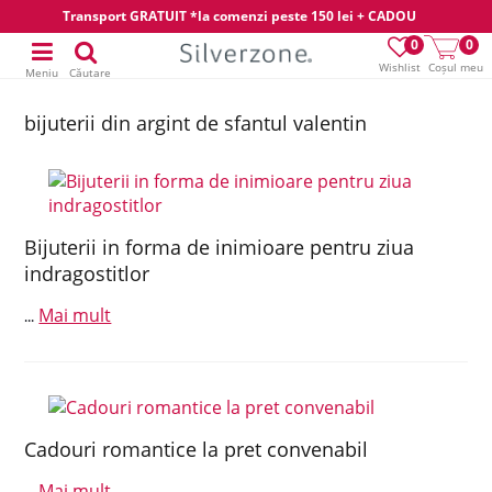
Transport GRATUIT *la comenzi peste 150 lei + CADOU
0
0
Wishlist
Coșul meu
Meniu
Căutare
bijuterii din argint de sfantul valentin
Bijuterii in forma de inimioare pentru ziua
indragostitlor
Mai mult
...
Cadouri romantice la pret convenabil
Mai mult