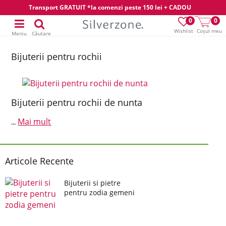
Transport GRATUIT *la comenzi peste 150 lei + CADOU
0
0
Wishlist
Coșul meu
Meniu
Căutare
Bijuterii pentru rochii
Bijuterii pentru rochii de nunta
Mai mult
...
Articole Recente
Bijuterii si pietre
pentru zodia gemeni