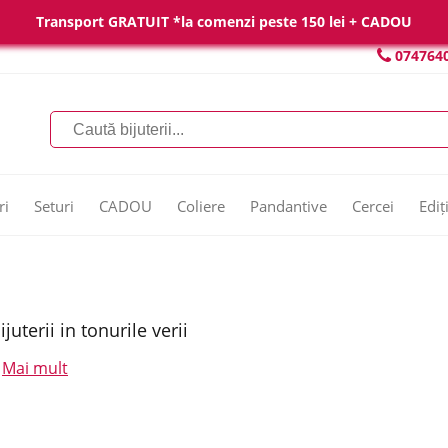
Transport GRATUIT *la comenzi peste 150 lei + CADOU
074764
ri
Seturi
CADOU
Coliere
Pandantive
Cercei
Ediț
ijuterii in tonurile verii
Mai mult
.