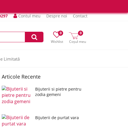
0297
Contul meu
Despre noi
Contact
0
0
Wishlist
Coșul meu
ie Limitată
Articole Recente
Bijuterii si pietre pentru
zodia gemeni
Bijuterii de purtat vara