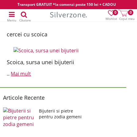
Transport GRATUIT *la comenzi peste 150 lei + CADOU
0
0
Wishlist
Coșul meu
Meniu
Căutare
cercei cu scoica
Scoica, sursa unei bijuterii
Mai mult
...
Articole Recente
Bijuterii si pietre
pentru zodia gemeni