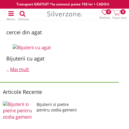
Transport GRATUIT *la comenzi peste 150 lei + CADOU
0
0
Wishlist
Coșul meu
Meniu
Căutare
cercei din agat
Bijuterii cu agat
Mai mult
...
Articole Recente
Bijuterii si pietre
pentru zodia gemeni