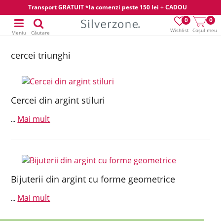
Transport GRATUIT *la comenzi peste 150 lei + CADOU
0
0
Wishlist
Coșul meu
Meniu
Căutare
cercei triunghi
Cercei din argint stiluri
Mai mult
...
Bijuterii din argint cu forme geometrice
Mai mult
...