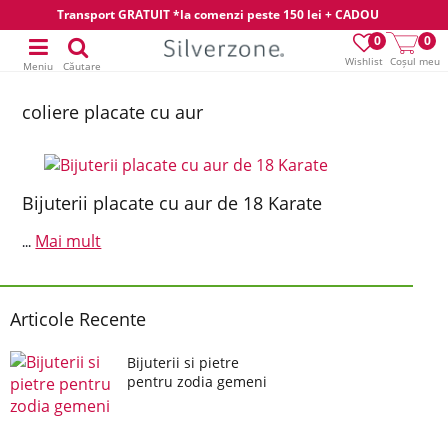
Transport GRATUIT *la comenzi peste 150 lei + CADOU
0
0
Wishlist
Coșul meu
Meniu
Căutare
coliere placate cu aur
Bijuterii placate cu aur de 18 Karate
Mai mult
...
Articole Recente
Bijuterii si pietre
pentru zodia gemeni