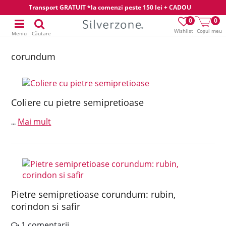
Transport GRATUIT *la comenzi peste 150 lei + CADOU
0
0
Wishlist
Coșul meu
Meniu
Căutare
corundum
Coliere cu pietre semipretioase
Mai mult
...
Pietre semipretioase corundum: rubin,
corindon si safir
1 comentarii