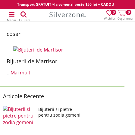
Transport GRATUIT *la comenzi peste 150 lei + CADOU
0
0
Wishlist
Coșul meu
Meniu
Căutare
cosar
Bijuterii de Martisor
Mai mult
...
Articole Recente
Bijuterii si pietre
pentru zodia gemeni