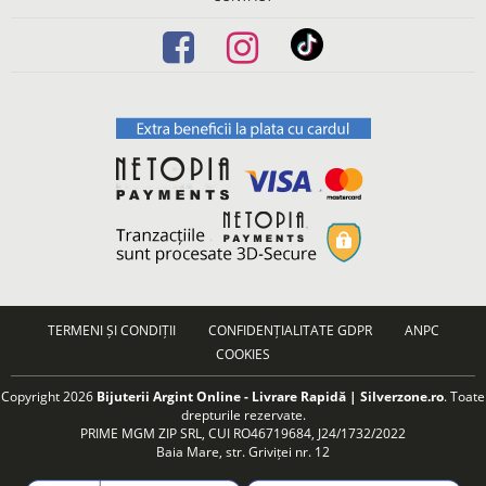
TERMENI ȘI CONDIȚII
CONFIDENȚIALITATE GDPR
ANPC
COOKIES
Copyright 2026
Bijuterii Argint Online - Livrare Rapidă | Silverzone.ro
. Toate
drepturile rezervate.
PRIME MGM ZIP SRL, CUI RO46719684, J24/1732/2022
Baia Mare, str. Griviței nr. 12