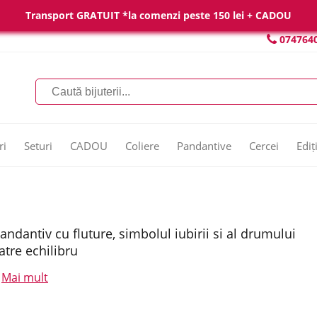
Transport GRATUIT *la comenzi peste 150 lei + CADOU
074764
ri
Seturi
CADOU
Coliere
Pandantive
Cercei
Ediț
andantiv cu fluture, simbolul iubirii si al drumului
atre echilibru
Mai mult
.