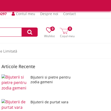
0297
Contul meu
Despre noi
Contact
0
0
Wishlist
Coșul meu
ie Limitată
Articole Recente
Bijuterii si pietre pentru
zodia gemeni
Bijuterii de purtat vara