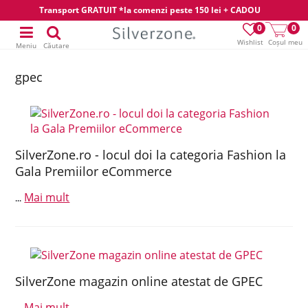
Transport GRATUIT *la comenzi peste 150 lei + CADOU
0
0
Wishlist
Coșul meu
Meniu
Căutare
gpec
SilverZone.ro - locul doi la categoria Fashion la
Gala Premiilor eCommerce
Mai mult
...
SilverZone magazin online atestat de GPEC
Mai mult