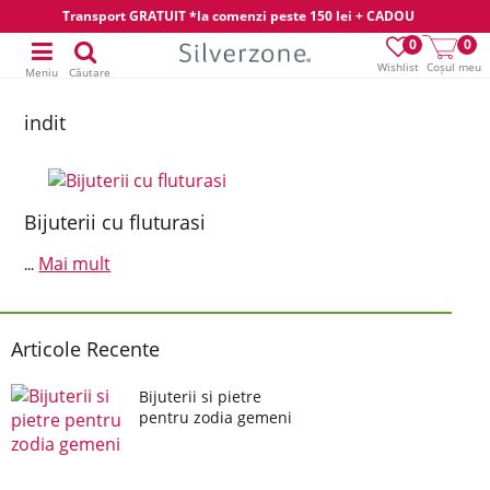
Transport GRATUIT *la comenzi peste 150 lei + CADOU
0
0
Wishlist
Coșul meu
Meniu
Căutare
indit
Bijuterii cu fluturasi
Mai mult
...
Articole Recente
Bijuterii si pietre
pentru zodia gemeni