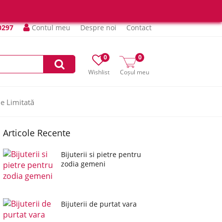
0297
Contul meu
Despre noi
Contact
0
0
Wishlist
Coșul meu
ie Limitată
Articole Recente
Bijuterii si pietre pentru
zodia gemeni
Bijuterii de purtat vara