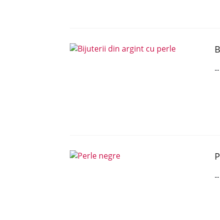
B
..
P
..