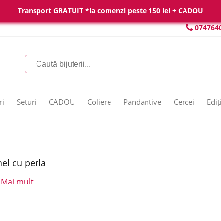
Transport GRATUIT *la comenzi peste 150 lei + CADOU
074764
ri
Seturi
CADOU
Coliere
Pandantive
Cercei
Ediț
nel cu perla
Mai mult
.