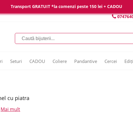
Transport GRATUIT *la comenzi peste 150 lei + CADOU
074764
ri
Seturi
CADOU
Coliere
Pandantive
Cercei
Ediț
nel cu piatra
Mai mult
.