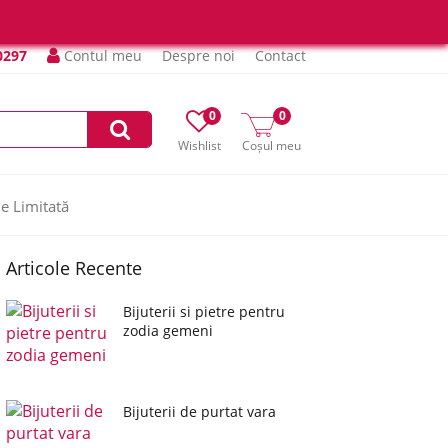
0297
Contul meu
Despre noi
Contact
0
0
Wishlist
Coșul meu
ie Limitată
Articole Recente
Bijuterii si pietre pentru
zodia gemeni
Bijuterii de purtat vara