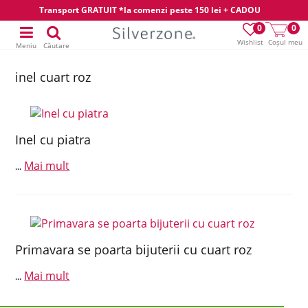
Transport GRATUIT *la comenzi peste 150 lei + CADOU
0
0
Wishlist
Coșul meu
Meniu
Căutare
inel cuart roz
Inel cu piatra
Mai mult
...
Primavara se poarta bijuterii cu cuart roz
Mai mult
...