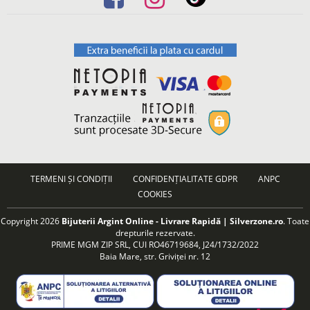
TERMENI ȘI CONDIȚII
CONFIDENȚIALITATE GDPR
ANPC
COOKIES
Copyright 2026
Bijuterii Argint Online - Livrare Rapidă | Silverzone.ro
. Toate
drepturile rezervate.
PRIME MGM ZIP SRL, CUI RO46719684, J24/1732/2022
Baia Mare, str. Griviței nr. 12