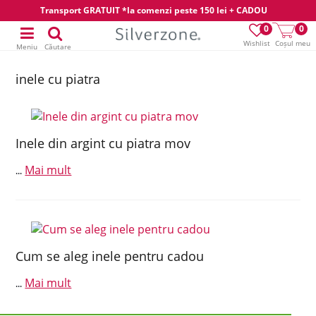
Transport GRATUIT *la comenzi peste 150 lei + CADOU
0
0
Wishlist
Coșul meu
Meniu
Căutare
inele cu piatra
Inele din argint cu piatra mov
Mai mult
...
Cum se aleg inele pentru cadou
Mai mult
...