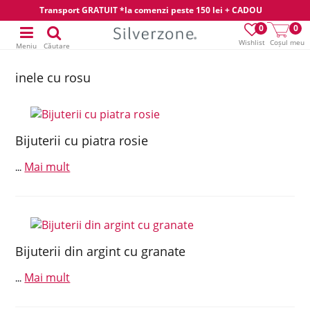
Transport GRATUIT *la comenzi peste 150 lei + CADOU
0
0
Wishlist
Coșul meu
Meniu
Căutare
inele cu rosu
Bijuterii cu piatra rosie
Mai mult
...
Bijuterii din argint cu granate
Mai mult
...