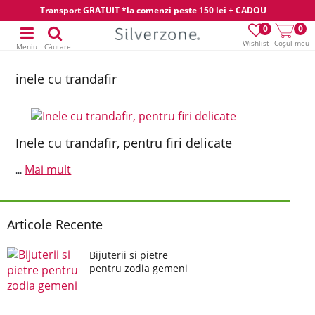
Transport GRATUIT *la comenzi peste 150 lei + CADOU
0
0
Wishlist
Coșul meu
Meniu
Căutare
inele cu trandafir
Inele cu trandafir, pentru firi delicate
Mai mult
...
Articole Recente
Bijuterii si pietre
pentru zodia gemeni