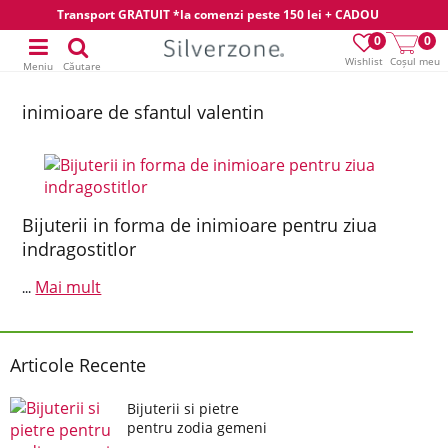
Transport GRATUIT *la comenzi peste 150 lei + CADOU
0
0
Wishlist
Coșul meu
Meniu
Căutare
inimioare de sfantul valentin
Bijuterii in forma de inimioare pentru ziua
indragostitlor
Mai mult
...
Articole Recente
Bijuterii si pietre
pentru zodia gemeni