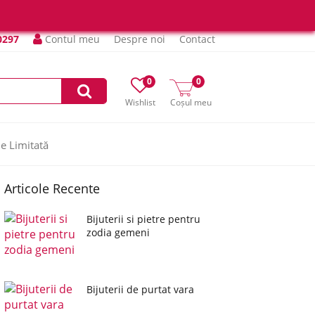
0297
Contul meu
Despre noi
Contact
0
0
Wishlist
Coșul meu
ie Limitată
Articole Recente
Bijuterii si pietre pentru
zodia gemeni
Bijuterii de purtat vara