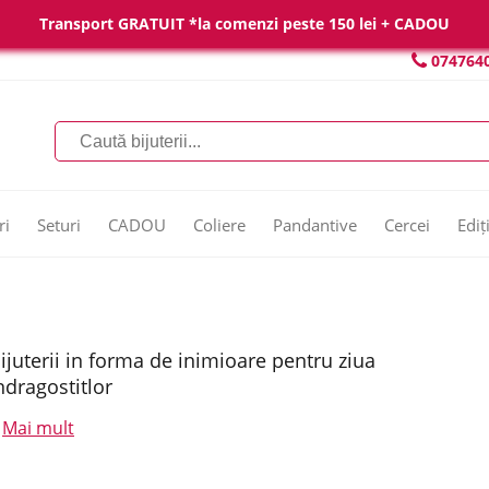
Transport GRATUIT *la comenzi peste 150 lei + CADOU
074764
ri
Seturi
CADOU
Coliere
Pandantive
Cercei
Ediț
ijuterii in forma de inimioare pentru ziua
ndragostitlor
Mai mult
.