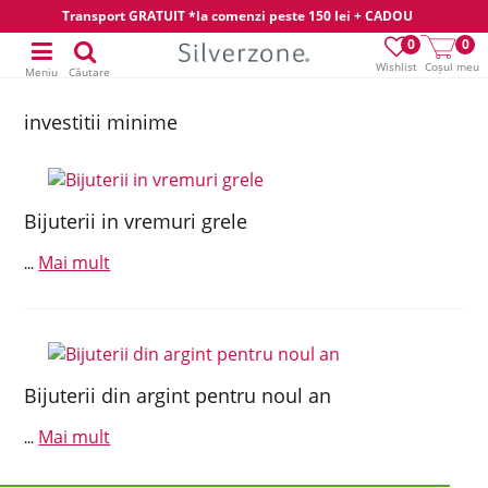
Transport GRATUIT *la comenzi peste 150 lei + CADOU
0
0
Wishlist
Coșul meu
Meniu
Căutare
investitii minime
Bijuterii in vremuri grele
Mai mult
...
Bijuterii din argint pentru noul an
Mai mult
...