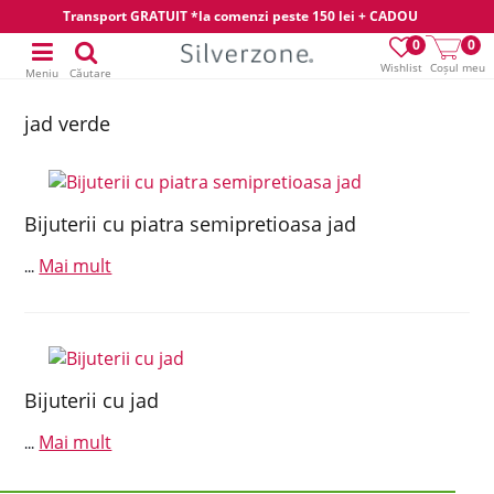
Transport GRATUIT *la comenzi peste 150 lei + CADOU
0
0
Wishlist
Coșul meu
Meniu
Căutare
jad verde
Bijuterii cu piatra semipretioasa jad
Mai mult
...
Bijuterii cu jad
Mai mult
...